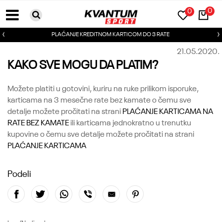
0
0
PLAĆANJE KREDITNOM KARTICOM DO 3 RATE
21.05.2020.
KAKO SVE MOGU DA PLATIM?
Možete platiti u gotovini, kuriru na ruke prilikom isporuke,
karticama na 3 mesečne rate bez kamate o čemu sve
detalje možete pročitati na strani
PLAĆANJE KARTICAMA NA
RATE BEZ KAMATE
ili karticama jednokratno u trenutku
kupovine o čemu sve detalje možete pročitati na strani
PLAĆANJE KARTICAMA
Podeli