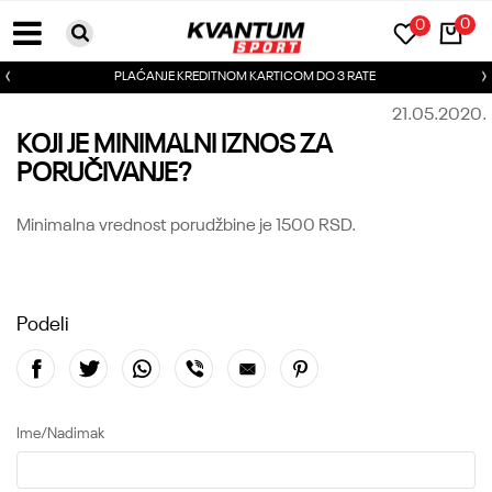
0
0
PLAĆANJE KREDITNOM KARTICOM DO 3 RATE
21.05.2020.
KOJI JE MINIMALNI IZNOS ZA
PORUČIVANJE?
Minimalna vrednost porudžbine je 1500 RSD.
Podeli
Ime/Nadimak