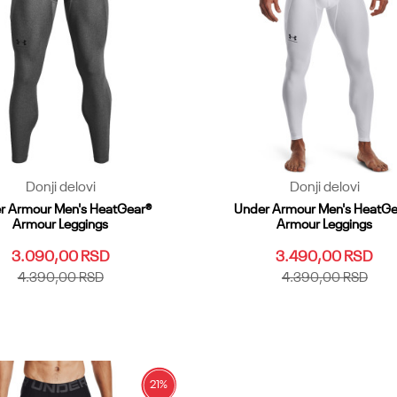
Donji delovi
Donji delovi
r Armour Men's HeatGear®
Under Armour Men's HeatGe
Armour Leggings
Armour Leggings
3.090,00
RSD
3.490,00
RSD
4.390,00
RSD
4.390,00
RSD
SM
MD
LG
XXL
3XL
4XL
XS
SM
MD
LG
XL
XXL
LGT
XLT
XXLT
MDT
3XLT
4XL
5XL
LGT
XLT
XXLT
4XLT
SMT
SM2T
3XLT
4XLT
SMT
SM2T
21
%
Dodaj u korpu
Dodaj u korpu