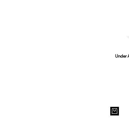
Under A
XS
4XL