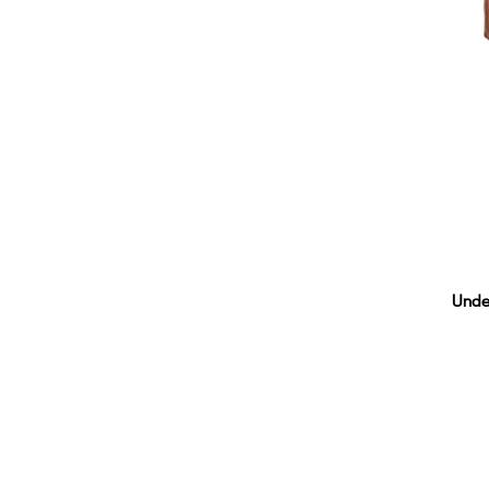
Unde
XS
4XL