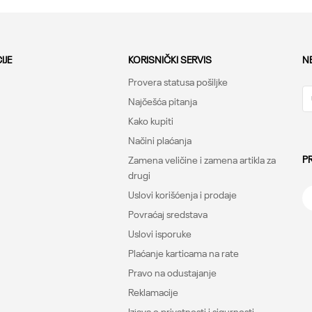
3XLT
4XLT
SMT
SM2T
Dodaj u korpu
IJE
KORISNIČKI SERVIS
N
Provera statusa pošiljke
Najčešća pitanja
Kako kupiti
Načini plaćanja
P
Zamena veličine i zamena artikla za
drugi
Uslovi korišćenja i prodaje
Povraćaj sredstava
Uslovi isporuke
Plaćanje karticama na rate
Pravo na odustajanje
Reklamacije
Izjava o privatnosti i sigurnosti