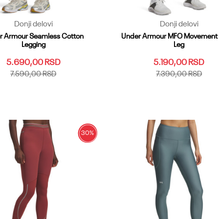
Donji delovi
Donji delovi
r Armour Seamless Cotton
Under Armour MFO Movement 
Legging
Leg
5.690,00
RSD
5.190,00
RSD
7.590,00
RSD
7.390,00
RSD
LG
MD
SM
XL
XS
LG
MD
SM
XL
XS
XSS
Dodaj u korpu
Dodaj u korpu
30
%