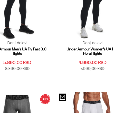
Donji delovi
Donji delovi
rmour Men's UA Fly Fast 3.0
Under Armour Women's UA 
Tights
Floral Tights
5.890,00
RSD
4.990,00
RSD
8.390,00
RSD
7.090,00
RSD
SM
MD
LG
XL
XXL
3XL
XS
SM
MD
LG
XL
XXL
5XL
LGT
XLT
XXLT
MDT
SMT
XLS
MDT
LGT
SMS
3XLT
4XLT
SMT
SM2T
XLT
XST
3XL
XXSS
XS2
30
%
Dodaj u korpu
Dodaj u korpu