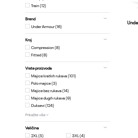
Train (12)
Brend
Unde
Under Armour (16)
Kroj
Compression (8)
Fitted (8)
Vrste proizvoda
Majice kratkih rukava (101)
Polo majice (3)
Majice bez rukava (14)
Majice dugih rukava (9)
Duksevi (124)
Prikažite više
Veličina
2XL
(5)
3XL
(4)