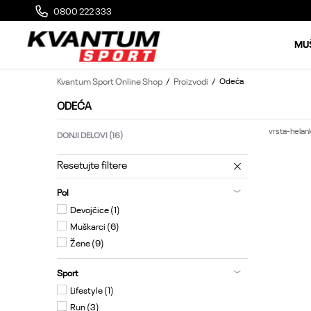
0800 222 333
MOGUĆA ZAMENA 14 DANA OD DOSTAVE
MU
Kvantum Sport Online Shop
Proizvodi
Odeća
ODEĆA
vrsta-helan
DONJI DELOVI
(16)
Resetujte filtere
Pol
Devojčice (1)
Muškarci (6)
Žene (9)
Sport
Lifestyle (1)
Run (3)