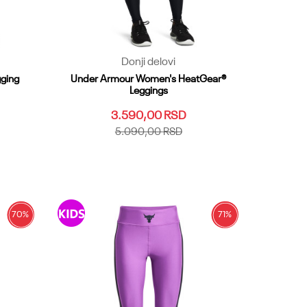
Donji delovi
gging
Under Armour Women's HeatGear®
Leggings
3.590,00
RSD
5.090,00
RSD
XL
XS
SM
MD
XL
XXL
XXS
SMT
XLS
MDT
LGT
SMS
MDS
XLT
XST
3XL
XXSS
XS2T
70
%
71
%
Dodaj u korpu