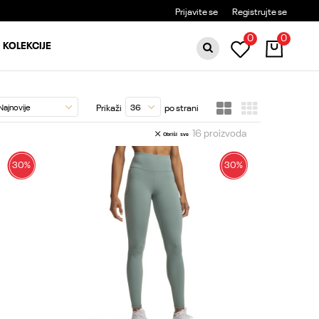
BESPLATNA DOSTAVA ZA PORUDŽBINE PREKO 6000RSD
Prijavite se
Registrujte se
0
0
KOLEKCIJE
Prikaži
po strani
16
proizvoda
Obriši sve
30
%
30
%