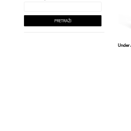
PRETRAŽI
Under
XS
SMT
XL