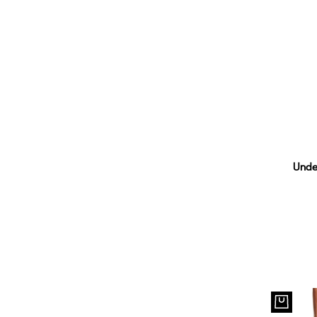
Unde
XS
5XL