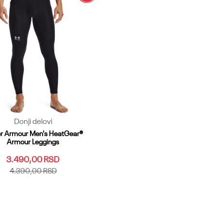
Donji delovi
r Armour Men's HeatGear®
Armour Leggings
3.490,00
RSD
4.390,00
RSD
SM
MD
LG
XL
XXL
3XL
5XL
LGT
XLT
XXLT
MDT