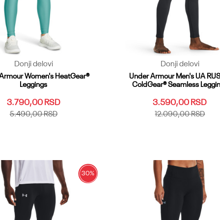
Donji delovi
Donji delovi
 Armour Women's HeatGear®
Under Armour Men's UA RU
Leggings
ColdGear® Seamless Leggi
3.790,00
RSD
3.590,00
RSD
5.490,00
RSD
12.090,00
RSD
SM
MD
LG
XL
XXL
XXS
XS
SM
MD
LG
XL
XXL
XLS
MDT
LGT
SMS
MDS
4XL
5XL
LGT
XLT
XXLT
T
XST
3XL
XXSS
XS2T
3XLT
4XLT
SMT
SM2T
30
%
Dodaj u korpu
Dodaj u korpu