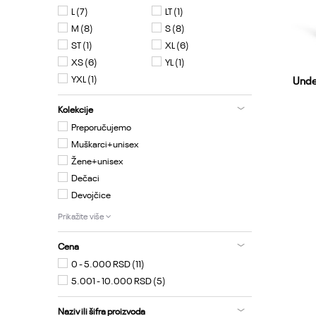
L
(7)
LT
(1)
M
(8)
S
(8)
ST
(1)
XL
(6)
XS
(6)
YL
(1)
YXL
(1)
Unde
Kolekcije
Preporučujemo
Muškarci+unisex
Žene+unisex
Dečaci
Devojčice
Prikažite više
Cena
0 - 5.000 RSD (11)
5.001 - 10.000 RSD (5)
Naziv ili šifra proizvoda