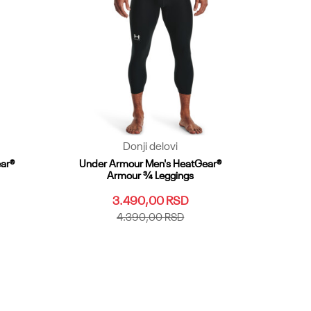
Donji delovi
ar®
Under Armour Men's HeatGear®
Armour ¾ Leggings
3.490,00
RSD
4.390,00
RSD
3XL
XS
SM
MD
LG
XL
XXL
3XL
MDT
4XL
5XL
LGT
XLT
XXLT
MDT
3XLT
4XLT
SMT
SM2T
Dodaj u korpu