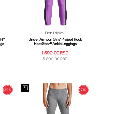
Donji delovi
SH™
Under Armour Girls' Project Rock
ngs
HeatGear® Ankle Leggings
1.590,00
RSD
5.390,00
RSD
3XL
YXS
YSM
YMD
YLG
YXL
MDT
Dodaj u korpu
30
%
71
%