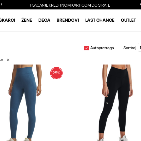
PLAĆANJE KREDITNOM KARTICOM DO 3 RATE
ŠKARCI
ŽENE
DECA
BRENDOVI
LAST CHANCE
OUTLET
Autopretraga
Sortiraj
ke
25
%