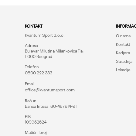
KONTAKT
INFORMAC
Kvantum Sport d.o.o.
O nama
Kontakt
Adresa
Bulevar Milutina Milankovica 11a,
Karijera
11000 Beograd
Saradnja
Telefon
Lokacije
0800 222 333
Email
office@kvantumsport.com
Račun
Banca Intesa 160-487614-91
PIB
109952524
Matični broj