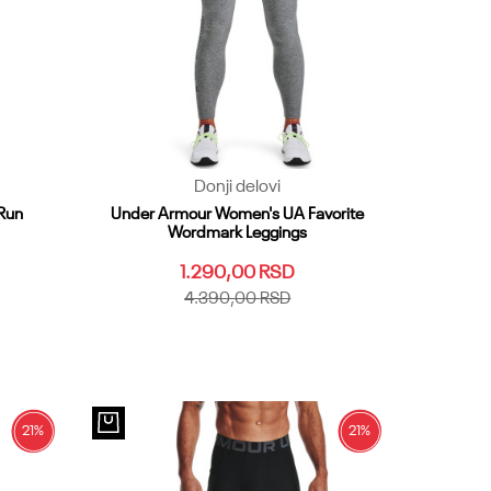
Donji delovi
Run
Under Armour Women's UA Favorite
Wordmark Leggings
1.290,00
RSD
4.390,00
RSD
XXS
XS
SM
MD
LG
XL
XXL
XXS
MDS
SMT
XLS
MDT
LGT
SMS
MDS
T
XLT
XST
3XL
XXSS
XS2T
21
%
21
%
Dodaj u korpu