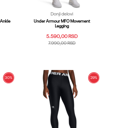
Donji delovi
Ankle
Under Armour MFO Movement
Legging
5.590,00
RSD
7.990,00
RSD
XST
LG
MD
SM
XL
XS
Dodaj u korpu
30
%
29
%