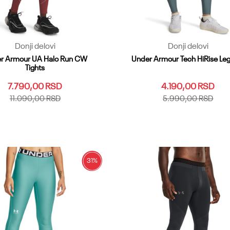
Donji delovi
Donji delovi
r Armour UA Halo Run CW
Under Armour Tech HiRise Le
Tights
7.790,00
RSD
4.190,00
RSD
11.090,00
RSD
5.990,00
RSD
LG
MD
SM
XL
XS
LG
LGT
MD
MDT
SM
SMT
XS
XST
XXL
Dodaj u korpu
Dodaj u korpu
31
%