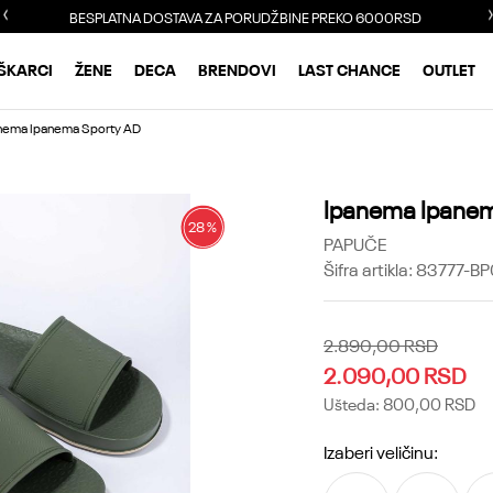
BESPLATNA DOSTAVA ZA PORUDŽBINE PREKO 6000RSD
ŠKARCI
ŽENE
DECA
BRENDOVI
LAST CHANCE
OUTLET
nema Ipanema Sporty AD
Ipanema Ipanem
28
%
PAPUČE
Šifra artikla:
83777-BP
2.890,00
RSD
2.090,00
RSD
Ušteda:
800,00
RSD
Izaberi veličinu: