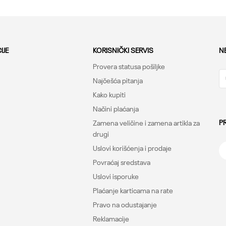
IJE
KORISNIČKI SERVIS
N
Provera statusa pošiljke
Najčešća pitanja
Kako kupiti
Načini plaćanja
P
Zamena veličine i zamena artikla za
drugi
Uslovi korišćenja i prodaje
Povraćaj sredstava
Uslovi isporuke
Plaćanje karticama na rate
Pravo na odustajanje
Reklamacije