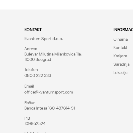
KONTAKT
INFORMAC
Kvantum Sport d.o.o.
O nama
Kontakt
Adresa
Bulevar Milutina Milankovica 11a,
Karijera
11000 Beograd
Saradnja
Telefon
Lokacije
0800 222 333
Email
office@kvantumsport.com
Račun
Banca Intesa 160-487614-91
PIB
109952524