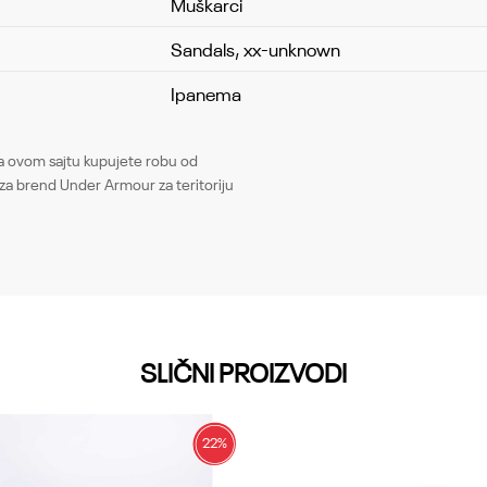
Muškarci
Sandals, xx-unknown
Ipanema
Email
ovom sajtu kupujete robu od
za brend Under Armour za teritoriju
SLIČNI PROIZVODI
22
%