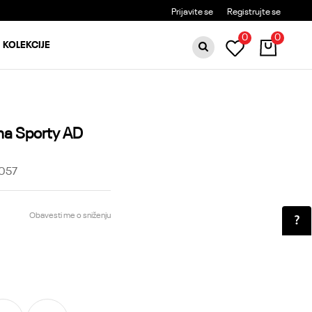
MOGUĆA ZAMENA 14 DANA OD DOSTAVE
Prijavite se
Registrujte se
0
0
KOLEKCIJE
a Sporty AD
057
Obavesti me o sniženju