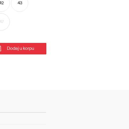
42
43
47
Dodaj u korpu