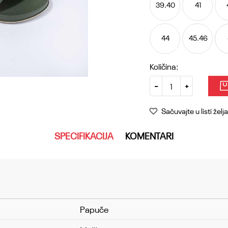
39.40
41
44
45.46
Količina:
Sačuvajte u listi želja
SPECIFIKACIJA
KOMENTARI
Papuče