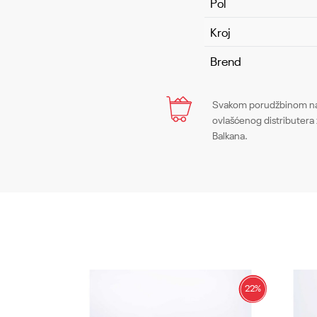
Pol
Kroj
Brend
Ime/Nadimak
Svakom porudžbinom na 
ovlašćenog distributera 
Balkana.
Poruka
22
%
22
%