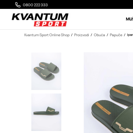
0800 222 333
PLAĆANJE KREDITNOM KARTICOM DO 3 RATE
MU
Kvantum Sport Online Shop
Proizvodi
Obuća
Papuče
Ipa