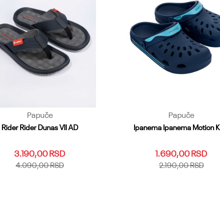
Papuče
Papuče
Rider Rider Dunas VII AD
Ipanema Ipanema Motion K
3.190,00
RSD
1.690,00
RSD
4.090,00
RSD
2.190,00
RSD
40
41
42
43
44
45.46
25.26
27
28.29
30
31
47
48.49
33
34.35
36
Dodaj u korpu
Dodaj u korpu