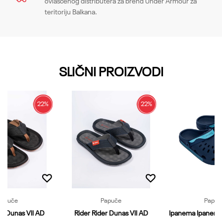
ovlašćenog distributera za brend Under Armour za
teritoriju Balkana.
Email
SLIČNI PROIZVODI
Poruka
22
%
22
%
Papuče
Papuče
Papuč
er Dunas VII AD
Rider Rider Dunas VII AD
Ipanema Ipanema