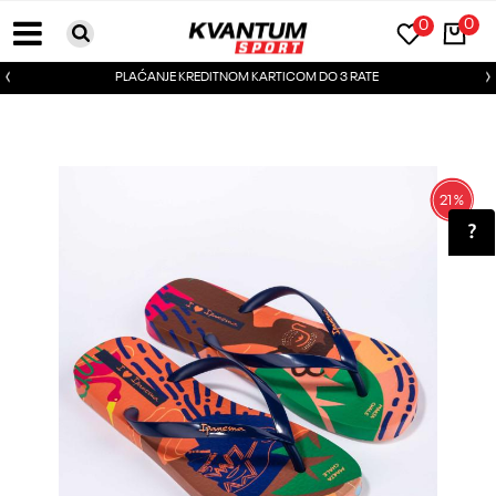
0
0
PLAĆANJE KREDITNOM KARTICOM DO 3 RATE
21
%