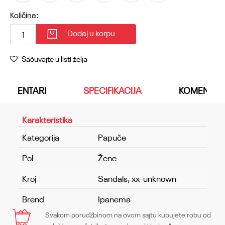
Količina:
Dodaj u korpu
Sačuvajte u listi želja
KOMENTARI
SPECIFIKACIJA
KOMENTAR
Karakteristika
Kategorija
Papuče
Pol
Žene
Kroj
Sandals, xx-unknown
Brend
Ipanema
Svakom porudžbinom na ovom sajtu kupujete robu od
Ime/Nadimak