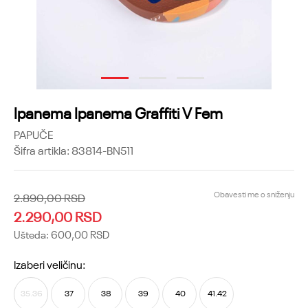
1
2
3
Ipanema Ipanema Graffiti V Fem
PAPUČE
Šifra artikla:
83814-BN511
Obavesti me o sniženju
2.890,00
RSD
2.290,00
RSD
Ušteda:
600,00
RSD
Izaberi veličinu:
35.36
37
38
39
40
41.42