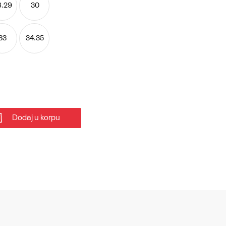
8.29
30
33
34.35
Dodaj u korpu