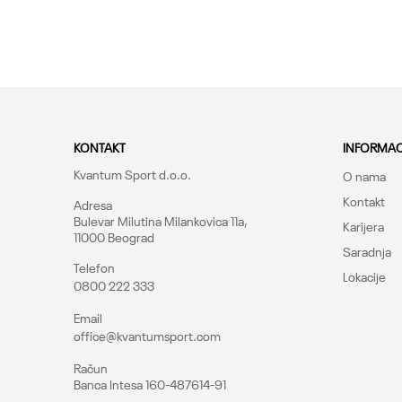
47
48.49
Dodaj u korpu
KONTAKT
INFORMAC
Kvantum Sport d.o.o.
O nama
Kontakt
Adresa
Bulevar Milutina Milankovica 11a,
Karijera
11000 Beograd
Saradnja
Telefon
Lokacije
0800 222 333
Email
office@kvantumsport.com
Račun
Banca Intesa 160-487614-91