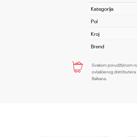
Kategorija
Pol
Kroj
Brend
Ime/Nadimak
Svakom porudžbinom na 
ovlašćenog distributera 
Balkana.
Poruka