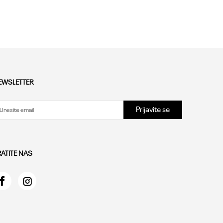
43
Dodaj u korpu
EWSLETTER
Prijavite se
RATITE NAS