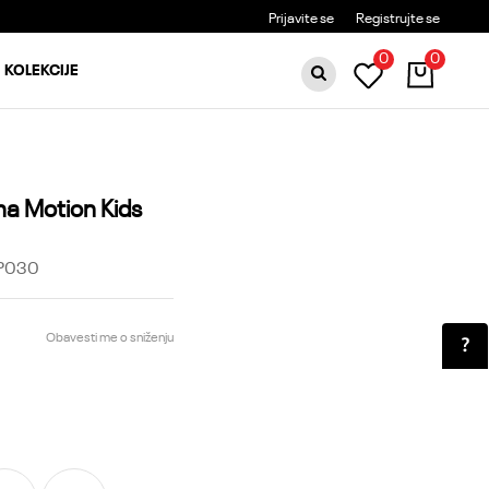
BESPLATNA DOSTAVA ZA PORUDŽBINE PREKO 6000RSD
Prijavite se
Registrujte se
0
0
KOLEKCIJE
a Motion Kids
P030
Obavesti me o sniženju