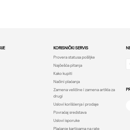
47
48.49
33
34.35
36
Dodaj u korpu
Dodaj u korpu
IJE
KORISNIČKI SERVIS
N
Provera statusa pošiljke
Najčešća pitanja
Kako kupiti
Načini plaćanja
P
Zamena veličine i zamena artikla za
drugi
Uslovi korišćenja i prodaje
Povraćaj sredstava
Uslovi isporuke
Plaćanje karticama na rate