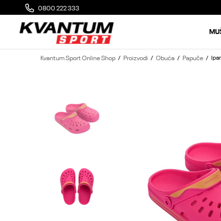
0800 222 333
MOGUĆA ZAMENA 14 DANA OD DOSTAVE
MU
Kvantum Sport Online Shop
Proizvodi
Obuća
Papuče
Ipa