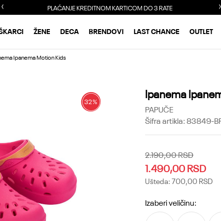
PLAĆANJE KREDITNOM KARTICOM DO 3 RATE
ŠKARCI
ŽENE
DECA
BRENDOVI
LAST CHANCE
OUTLET
nema Ipanema Motion Kids
Ipanema Ipanem
32
%
PAPUČE
Šifra artikla:
83849-B
2.190,00
RSD
1.490,00
RSD
Ušteda:
700,00
RSD
Izaberi veličinu: