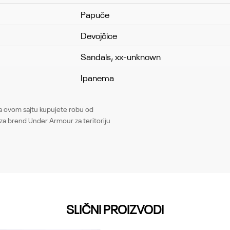
Papuče
Devojčice
Sandals, xx-unknown
Ipanema
Email
ovom sajtu kupujete robu od
za brend Under Armour za teritoriju
SLIČNI PROIZVODI