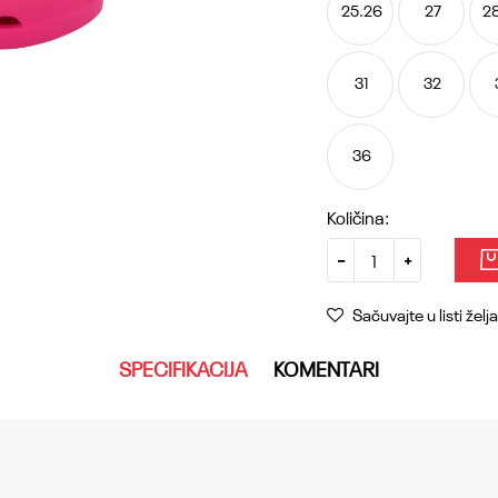
25.26
27
2
31
32
36
Količina:
Sačuvajte u listi želja
SPECIFIKACIJA
KOMENTARI