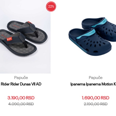
22
%
Papuče
Papuče
Rider Rider Dunas VII AD
Ipanema Ipanema Motion K
3.190,00
RSD
1.690,00
RSD
4.090,00
RSD
2.190,00
RSD
40
41
42
43
44
45.46
25.26
27
28.29
30
31