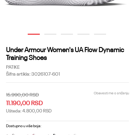
1
2
3
4
5
Under Armour Women's UA Flow Dynamic
Training Shoes
PATIKE
Šifra artikla:
3026107-601
Obavesti me o sniženju
15.990,00
RSD
11.190,00
RSD
Ušteda:
4.800,00
RSD
Dostupno u više boja: