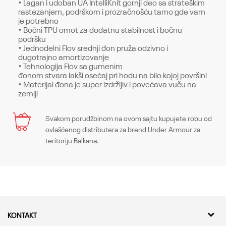
• Lagan i udoban UA IntelliKnit gornji deo sa strateškim
rastezanjem, podrškom i prozračnošću tamo gde vam
je potrebno
• Bočni TPU omot za dodatnu stabilnost i bočnu
podršku
• Jednodelni Flov srednji đon pruža odzivno i
dugotrajno amortizovanje
• Tehnologija Flov sa gumenim
đonom stvara lakši osećaj pri hodu na bilo kojoj površini
• Materijal đona je super izdržljiv i povećava vuču na
zemlji
Karakteristika
Svakom porudžbinom na ovom sajtu kupujete robu od
Ime/Nadimak
ovlašćenog distributera za brend Under Armour za
Kategorija
Patike
teritoriju Balkana.
Pol
Žene
Email
Kroj
Sneakers, Regular
Brend
Under Armour
Poruka
KONTAKT
CO
-