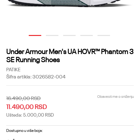
1
2
3
4
5
Under Armour Men's UA HOVR™ Phantom 3
SE Running Shoes
PATIKE
Šifra artikla:
3026582-004
Obavesti me o sniženju
16.490,00
RSD
11.490,00
RSD
Ušteda:
5.000,00
RSD
Dostupno u više boja: