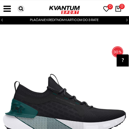
0
0
PLAĆANJE KREDITNOM KARTICOM DO 3 RATE
30
%