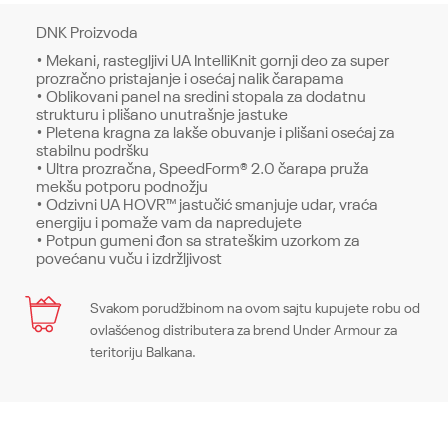
DNK Proizvoda
• Mekani, rastegljivi UA IntelliKnit gornji deo za super
prozračno pristajanje i osećaj nalik čarapama
• Oblikovani panel na sredini stopala za dodatnu
strukturu i plišano unutrašnje jastuke
• Pletena kragna za lakše obuvanje i plišani osećaj za
stabilnu podršku
• Ultra prozračna, SpeedForm® 2.0 čarapa pruža
mekšu potporu podnožju
• Odzivni UA HOVR™ jastučić smanjuje udar, vraća
energiju i pomaže vam da napredujete
• Potpun gumeni đon sa strateškim uzorkom za
povećanu vuču i izdržljivost
Karakteristika
Svakom porudžbinom na ovom sajtu kupujete robu od
Ime/Nadimak
ovlašćenog distributera za brend Under Armour za
Kategorija
Patike
teritoriju Balkana.
Pol
Muškarci
Email
Kroj
Sneakers, Regular