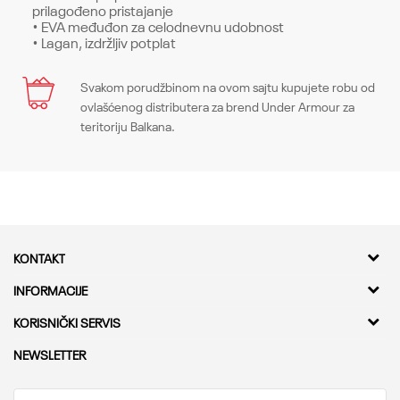
prilagođeno pristajanje
• EVA međuđon za celodnevnu udobnost
• Lagan, izdržljiv potplat
Karakteristika
Svakom porudžbinom na ovom sajtu kupujete robu od
Ime/Nadimak
ovlašćenog distributera za brend Under Armour za
Kategorija
Patike
teritoriju Balkana.
Pol
Devojčice
Email
Kroj
Sneakers, Regular
Brend
Under Armour
Poruka
KONTAKT
CO
-
Kvantum Sport d.o.o.
INFORMACIJE
Adresa
O nama
KORISNIČKI SERVIS
Bulevar Milutina Milankovica 11a,
Kontakt
11000 Beograd
Provera statusa pošiljke
NEWSLETTER
Karijera
Najčešća pitanja
Telefon
Saradnja