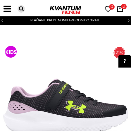
0
0
PLAĆANJE KREDITNOM KARTICOM DO 3 RATE
31
%