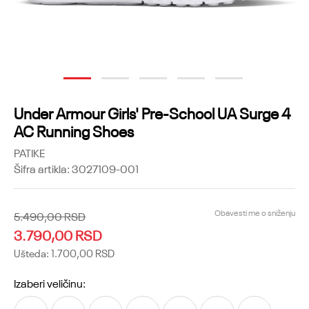
1
2
3
4
5
Under Armour Girls' Pre-School UA Surge 4
AC Running Shoes
PATIKE
Šifra artikla:
3027109-001
Obavesti me o sniženju
5.490,00
RSD
3.790,00
RSD
Ušteda:
1.700,00
RSD
Izaberi veličinu: