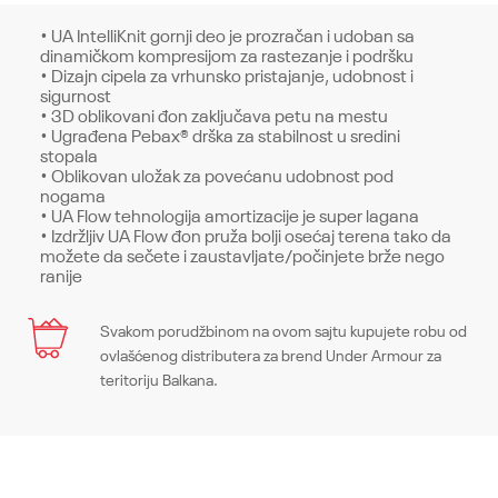
• UA IntelliKnit gornji deo je prozračan i udoban sa
dinamičkom kompresijom za rastezanje i podršku
• Dizajn cipela za vrhunsko pristajanje, udobnost i
sigurnost
• 3D oblikovani đon zaključava petu na mestu
• Ugrađena Pebax® drška za stabilnost u sredini
stopala
• Oblikovan uložak za povećanu udobnost pod
nogama
• UA Flow tehnologija amortizacije je super lagana
• Izdržljiv UA Flow đon pruža bolji osećaj terena tako da
možete da sečete i zaustavljate/počinjete brže nego
ranije
Karakteristika
Svakom porudžbinom na ovom sajtu kupujete robu od
Ime/Nadimak
ovlašćenog distributera za brend Under Armour za
Kategorija
Patike
teritoriju Balkana.
Pol
Unisex
Email
Kroj
Sneakers, Regular