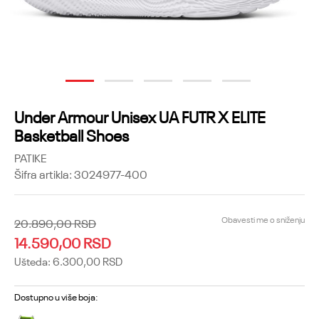
1
2
3
4
5
Under Armour Unisex UA FUTR X ELITE
Basketball Shoes
PATIKE
Šifra artikla:
3024977-400
Obavesti me o sniženju
20.890,00
RSD
14.590,00
RSD
Ušteda:
6.300,00
RSD
Dostupno u više boja: