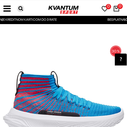
0
0
TE
BESPLATNA DOSTAVA ZA PORUDŽBINE PREKO 
30
%