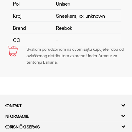
Pol
Unisex
Kroj
Sneakers, xx-unknown
Brend
Reebok
CO
-
Svakom porudžbinom na ovom sajtu kupujete robu od
Ime/Nadimak
ovlašćenog distributera za brend Under Armour za
teritoriju Balkana.
Email
Poruka
KONTAKT
Kvantum Sport d.o.o.
INFORMACIJE
Adresa
O nama
KORISNIČKI SERVIS
Bulevar Milutina Milankovica 11a,