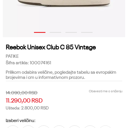
1
2
3
4
Reebok Unisex Club C 85 Vintage
PATIKE
Šifra artikla:
100074161
Prilikom odabira veličine, pogledajte tabelu sa evropskim
brojevima i cm u informativnom prozoru.
Obavesti me o sniženju
14.090,00
RSD
11.290,00
RSD
Ušteda:
2.800,00
RSD
Izaberi veličinu: