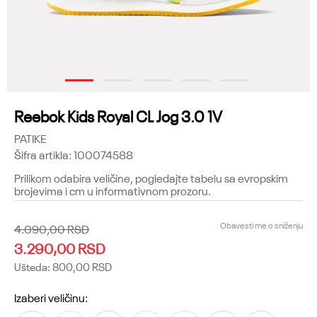
1
2
3
4
5
Reebok Kids Royal CL Jog 3.0 1V
PATIKE
Šifra artikla:
100074588
Prilikom odabira veličine, pogledajte tabelu sa evropskim
brojevima i cm u informativnom prozoru.
Obavesti me o sniženju
4.090,00
RSD
3.290,00
RSD
Ušteda:
800,00
RSD
Izaberi veličinu: