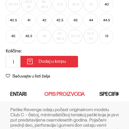
34.5-
36-
33-34
37.5
38.5
39
40
35
36.5
40.5
41
42
42.5
43
44
44.5
47-
53.5-
45
45.5
46
50-52
13
48.5
55
Količina:
Dodaj u korpu
Sačuvajte u listi želja
KOMENTARI
OPIS PROIZVODA
SPECIFIKACI
Patike Revenge odaju počast originalnom modelu
Club C – čistoj, minimalističkoj teniskoj patiki koja je prvi
put predstavljena osamdesetih godina. Pojačani
prednji deo, perforacija i gumeni đon ostaju verni