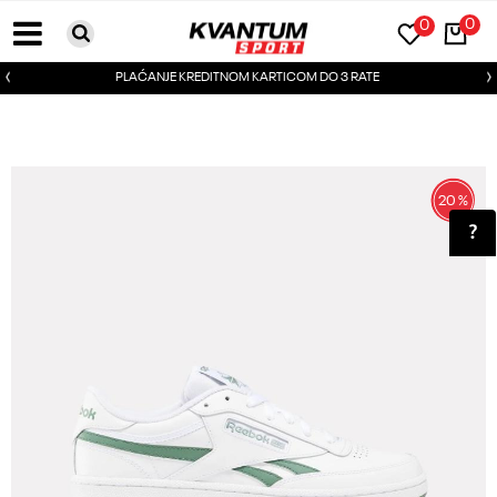
0
0
PLAĆANJE KREDITNOM KARTICOM DO 3 RATE
20
%