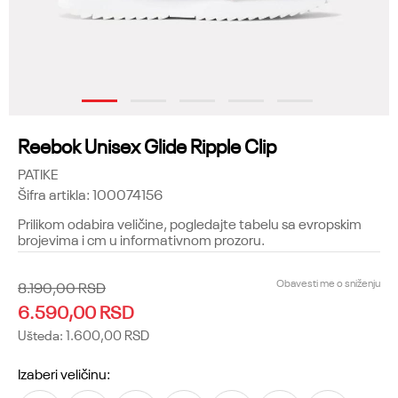
1
2
3
4
5
Reebok Unisex Glide Ripple Clip
PATIKE
Šifra artikla:
100074156
Prilikom odabira veličine, pogledajte tabelu sa evropskim
brojevima i cm u informativnom prozoru.
Obavesti me o sniženju
8.190,00
RSD
6.590,00
RSD
Ušteda:
1.600,00
RSD
Izaberi veličinu: