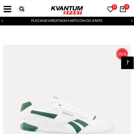
0
0
PLAĆANJE KREDITNOM KARTICOM DO 3 RATE
20
%