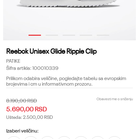
1
2
3
4
5
Reebok Unisex Glide Ripple Clip
PATIKE
Šifra artikla:
100010339
Prilikom odabira veličine, pogledajte tabelu sa evropskim
brojevima i cm u informativnom prozoru.
Obavesti me o sniženju
8.190,00
RSD
5.690,00
RSD
Ušteda:
2.500,00
RSD
Izaberi veličinu: