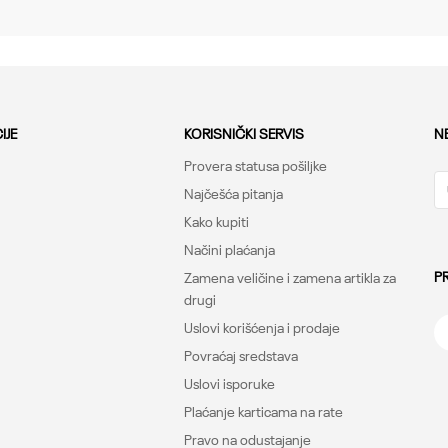
Sneakers, Regular
Under Armour
-
IJE
KORISNIČKI SERVIS
N
Provera statusa pošiljke
Najčešća pitanja
Kako kupiti
Načini plaćanja
P
Zamena veličine i zamena artikla za
drugi
Uslovi korišćenja i prodaje
Povraćaj sredstava
Uslovi isporuke
Plaćanje karticama na rate
Pravo na odustajanje