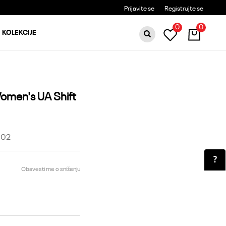
BESPLATNA DOSTAVA ZA PORUDŽBINE PREKO 6000RSD
Prijavite se
Registrujte se
0
0
KOLEKCIJE
omen's UA Shift
102
Obavesti me o sniženju