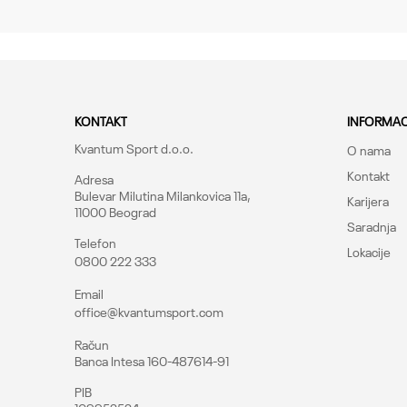
Kroj
Brend
CO
KONTAKT
INFORMAC
Kvantum Sport d.o.o.
O nama
Kontakt
Adresa
Bulevar Milutina Milankovica 11a,
Karijera
11000 Beograd
Saradnja
Telefon
Lokacije
0800 222 333
Pošalji
Email
office@kvantumsport.com
Račun
Banca Intesa 160-487614-91
PIB