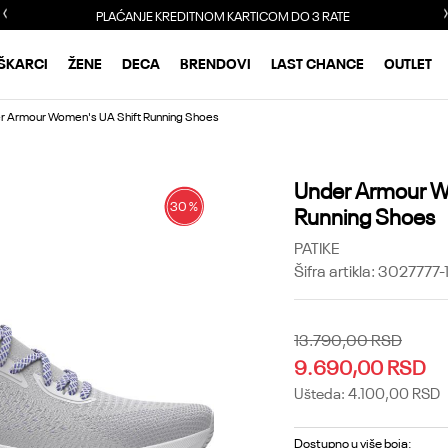
PLAĆANJE KREDITNOM KARTICOM DO 3 RATE
ŠKARCI
ŽENE
DECA
BRENDOVI
LAST CHANCE
OUTLET
r Armour Women's UA Shift Running Shoes
Under Armour W
30
%
Running Shoes
PATIKE
Šifra artikla:
3027777-
13.790,00
RSD
9.690,00
RSD
Ušteda:
4.100,00
RSD
Dostupno u više boja: