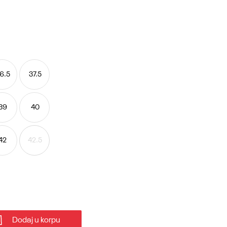
6.5
37.5
39
40
42
42.5
Dodaj u korpu