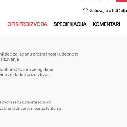
Sačuvajte u listi želja
OPIS PROIZVODA
SPECIFIKACIJA
KOMENTARI
ornji deo za laganu prozračnost i udobnost
 i izuvanja
udobnost tokom celog dana
ne za dodatnu izdržljivost
Email
ovom sajtu kupujete robu od
Patike
za brend Under Armour za teritoriju
Žene