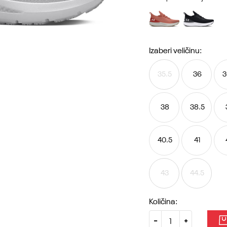
Izaberi veličinu:
35.5
36
3
38
38.5
40.5
41
43
44.5
Količina: