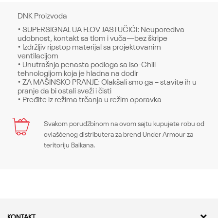
DNK Proizvoda
• SUPERSIGNAL UA FLOV JASTUČIĆI: Neuporediva
udobnost, kontakt sa tlom i vuča—bez škripe
• Izdržljiv ripstop materijal sa projektovanim
ventilacijom
• Unutrašnja penasta podloga sa Iso-Chill
tehnologijom koja je hladna na dodir
• ZA MAŠINSKO PRANJE: Olakšali smo ga – stavite ih u
pranje da bi ostali sveži i čisti
• Pređite iz režima trčanja u režim oporavka
Karakteristika
Svakom porudžbinom na ovom sajtu kupujete robu od
Ime/Nadimak
ovlašćenog distributera za brend Under Armour za
Kategorija
Patike
teritoriju Balkana.
Pol
Unisex
Email
Kroj
Sneakers, Regular
Brend
Under Armour
Poruka
KONTAKT