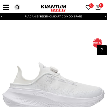
0
0
PLAĆANJE KREDITNOM KARTICOM DO 3 RATE
30
%