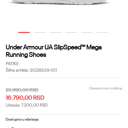
1
2
3
4
5
6
Under Armour UA SlipSpeed™ Mega
Running Shoes
PATIKE
Šifra artikla:
3028539-101
Obavesti me o sniženju
23.990,00
RSD
16.790,00
RSD
Ušteda:
7.200,00
RSD
Dostupno u više boja: