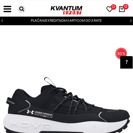
0
0
PLAĆANJE KREDITNOM KARTICOM DO 3 RATE
30
%