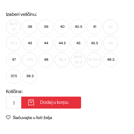
Izaberi veličinu:
36.5-
38
39
40
40.5
41
42
37
42.5
43
44
44.5
45
45.5
46
49.5-
47
47.5
48
48.5
51-52.5
48.5
50.5
37.5
38.5
Količina:
Dodaj u korpu
Sačuvajte u listi želja