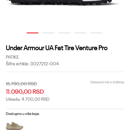
1
2
3
4
5
Under Armour UA Fat Tire Venture Pro
PATIKE
Šifra artikla:
3027212-004
Obavesti me o sniženju
15.790,00
RSD
11.090,00
RSD
Ušteda:
4.700,00
RSD
Dostupno u više boja: