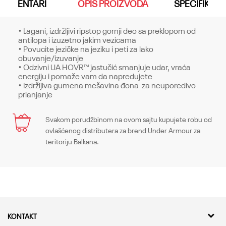
KOMENTARI
OPIS PROIZVODA
SPECIFIKACI
• Lagani, izdržljivi ripstop gornji deo sa preklopom od
antilopa i izuzetno jakim vezicama
• Povucite jezičke na jeziku i peti za lako
obuvanje/izuvanje
• Odzivni UA HOVR™ jastučić smanjuje udar, vraća
energiju i pomaže vam da napredujete
• Izdržljiva gumena mešavina đona za neuporedivo
prianjanje
Karakteristika
Svakom porudžbinom na ovom sajtu kupujete robu od
Ime/Nadimak
ovlašćenog distributera za brend Under Armour za
Kategorija
Patike
teritoriju Balkana.
Pol
Unisex
Email
Kroj
Sneakers, Regular
Brend
Under Armour
Poruka
KONTAKT
CO
-