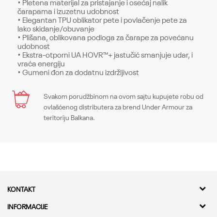
• Pletena materijal za pristajanje i osećaj nalik
čarapama i izuzetnu udobnost
• Elegantan TPU oblikator pete i povlačenje pete za
lako skidanje/obuvanje
• Plišana, oblikovana podloga za čarape za povećanu
udobnost
• Ekstra-otporni UA HOVR™+ jastučić smanjuje udar, i
vraća energiju
• Gumeni đon za dodatnu izdržljivost
Karakteristika
Svakom porudžbinom na ovom sajtu kupujete robu od
Ime/Nadimak
ovlašćenog distributera za brend Under Armour za
Kategorija
Patike
teritoriju Balkana.
Pol
Muškarci
Email
Kroj
Sneakers, Regular
Brend
Under Armour
Poruka
KONTAKT
CO
-
Kvantum Sport d.o.o.
INFORMACIJE