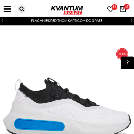
0
0
PLAĆANJE KREDITNOM KARTICOM DO 3 RATE
30
%