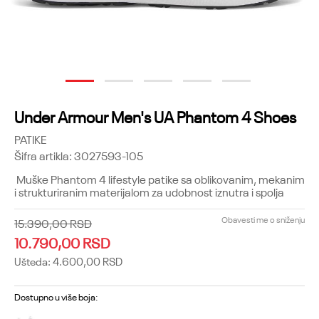
1
2
3
4
5
Under Armour Men's UA Phantom 4 Shoes
PATIKE
Šifra artikla:
3027593-105
Muške Phantom 4 lifestyle patike sa oblikovanim, mekanim
i strukturiranim materijalom za udobnost iznutra i spolja
Obavesti me o sniženju
15.390,00
RSD
10.790,00
RSD
Ušteda:
4.600,00
RSD
Dostupno u više boja: