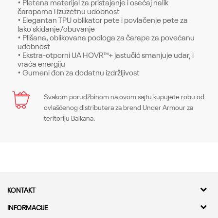
• Pletena materijal za pristajanje i osećaj nalik
čarapama i izuzetnu udobnost
• Elegantan TPU oblikator pete i povlačenje pete za
lako skidanje/obuvanje
• Plišana, oblikovana podloga za čarape za povećanu
udobnost
• Ekstra-otporni UA HOVR™+ jastučić smanjuje udar, i
vraća energiju
• Gumeni đon za dodatnu izdržljivost
Karakteristika
Svakom porudžbinom na ovom sajtu kupujete robu od
Ime/Nadimak
ovlašćenog distributera za brend Under Armour za
Kategorija
Patike
teritoriju Balkana.
Pol
Muškarci
Email
Kroj
Sneakers, Regular
Brend
Under Armour
Poruka
KONTAKT
CO
-
Kvantum Sport d.o.o.
INFORMACIJE