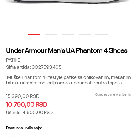
1
2
3
4
5
Under Armour Men's UA Phantom 4 Shoes
PATIKE
Šifra artikla:
3027593-105
Muške Phantom 4 lifestyle patike sa oblikovanim, mekanim
i strukturiranim materijalom za udobnost iznutra i spolja
Obavesti me o sniženju
15.390,00
RSD
10.790,00
RSD
Ušteda:
4.600,00
RSD
Dostupno u više boja: