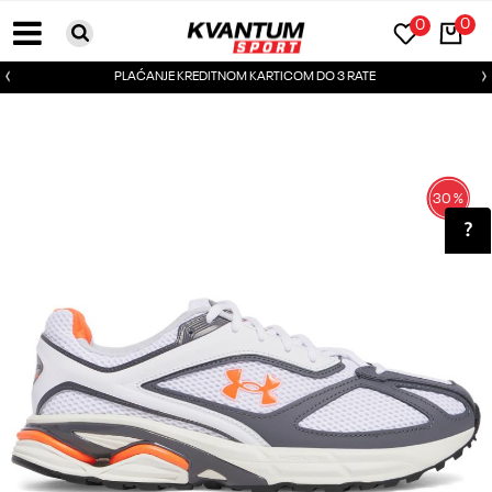
0
0
PLAĆANJE KREDITNOM KARTICOM DO 3 RATE
30
%