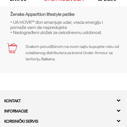
Ženske Apparition lifestyle patike
• UA HOVR™ đon smanjuje udar, vraća energiju i
pomaže vam da napredujete
• Nadograđeni uložak za celodnevnu udobnost
Karakteristika
Svakom porudžbinom na ovom sajtu kupujete robu od
Ime/Nadimak
ovlašćenog distributera za brend Under Armour za
Kategorija
Patike
teritoriju Balkana.
Pol
Unisex
Email
Kroj
Sneakers, Regular
Brend
Under Armour
Poruka
KONTAKT
CO
-
Kvantum Sport d.o.o.
INFORMACIJE
Adresa
O nama
KORISNIČKI SERVIS
Bulevar Milutina Milankovica 11a,