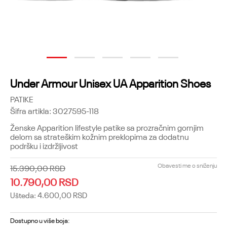
1
2
3
4
5
Under Armour Unisex UA Apparition Shoes
PATIKE
Šifra artikla:
3027595-118
Ženske Apparition lifestyle patike sa prozračnim gornjim
delom sa strateškim kožnim preklopima za dodatnu
podršku i izdržljivost
Obavesti me o sniženju
15.390,00
RSD
10.790,00
RSD
Ušteda:
4.600,00
RSD
Dostupno u više boja: