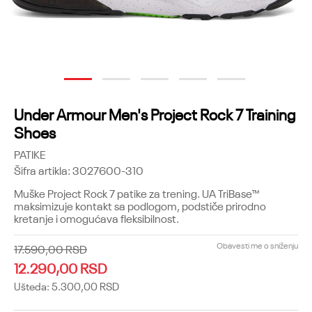
1
2
3
4
5
Under Armour Men's Project Rock 7 Training
Shoes
PATIKE
Šifra artikla:
3027600-310
Muške Project Rock 7 patike za trening. UA TriBase™
maksimizuje kontakt sa podlogom, podstiče prirodno
kretanje i omogućava fleksibilnost.
Obavesti me o sniženju
17.590,00
RSD
12.290,00
RSD
Ušteda:
5.300,00
RSD