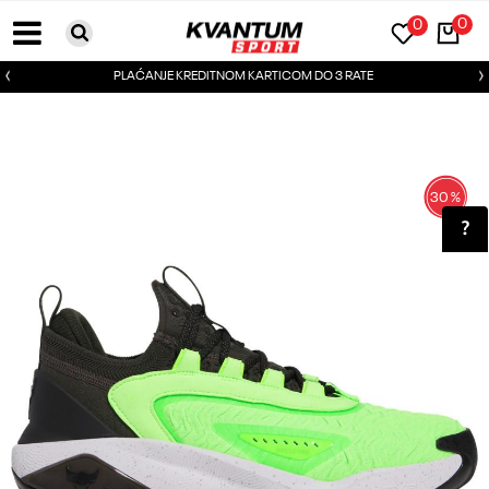
0
0
PLAĆANJE KREDITNOM KARTICOM DO 3 RATE
30
%