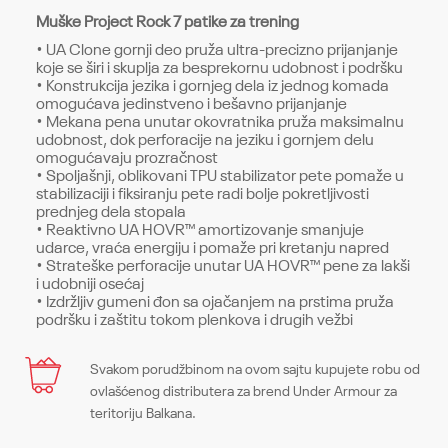
Muške Project Rock 7 patike za trening
• UA Clone gornji deo pruža ultra-precizno prijanjanje
koje se širi i skuplja za besprekornu udobnost i podršku
• Konstrukcija jezika i gornjeg dela iz jednog komada
omogućava jedinstveno i bešavno prijanjanje
• Mekana pena unutar okovratnika pruža maksimalnu
udobnost, dok perforacije na jeziku i gornjem delu
omogućavaju prozračnost
• Spoljašnji, oblikovani TPU stabilizator pete pomaže u
stabilizaciji i fiksiranju pete radi bolje pokretljivosti
prednjeg dela stopala
• Reaktivno UA HOVR™ amortizovanje smanjuje
udarce, vraća energiju i pomaže pri kretanju napred
• Strateške perforacije unutar UA HOVR™ pene za lakši
i udobniji osećaj
• Izdržljiv gumeni đon sa ojačanjem na prstima pruža
podršku i zaštitu tokom plenkova i drugih vežbi
Karakteristika
Svakom porudžbinom na ovom sajtu kupujete robu od
Ime/Nadimak
ovlašćenog distributera za brend Under Armour za
Kategorija
Patike
teritoriju Balkana.
Pol
Muškarci