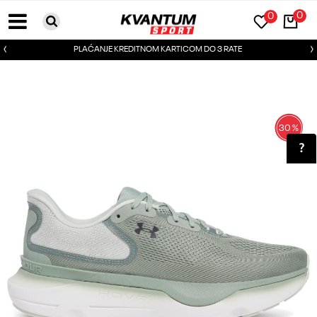
0
0
PLAĆANJE KREDITNOM KARTICOM DO 3 RATE
30
%