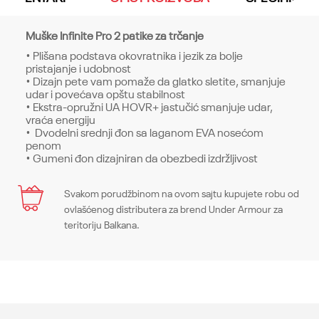
Muške Infinite Pro 2 patike za trčanje
• Plišana podstava okovratnika i jezik za bolje
pristajanje i udobnost
• Dizajn pete vam pomaže da glatko sletite, smanjuje
udar i povećava opštu stabilnost
• Ekstra-opružni UA HOVR+ jastučić smanjuje udar,
vraća energiju
• Dvodelni srednji đon sa laganom EVA nosećom
penom
• Gumeni đon dizajniran da obezbedi izdržljivost
Karakteristika
Svakom porudžbinom na ovom sajtu kupujete robu od
Ime/Nadimak
ovlašćenog distributera za brend Under Armour za
Kategorija
Patike
teritoriju Balkana.
Pol
Muškarci
Email
Kroj
Sneakers, Regular
Brend
Under Armour