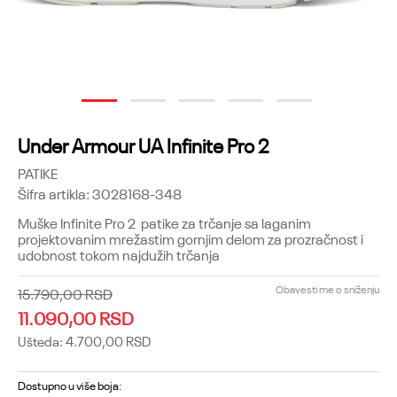
1
2
3
4
5
Under Armour UA Infinite Pro 2
PATIKE
Šifra artikla:
3028168-348
Muške Infinite Pro 2 patike za trčanje sa laganim
projektovanim mrežastim gornjim delom za prozračnost i
udobnost tokom najdužih trčanja
Obavesti me o sniženju
15.790,00
RSD
11.090,00
RSD
Ušteda:
4.700,00
RSD
Dostupno u više boja: