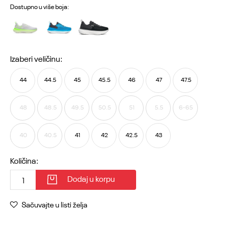
Dostupno u više boja:
Izaberi veličinu:
44
44.5
45
45.5
46
47
47.5
48
48.5
49.5
50.5
51
5.5
6-65
40
40.5
41
42
42.5
43
Količina:
Dodaj u korpu
Sačuvajte u listi želja