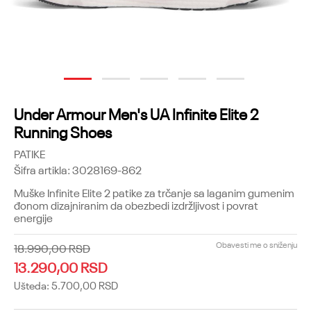
1
2
3
4
5
Under Armour Men's UA Infinite Elite 2
Running Shoes
PATIKE
Šifra artikla:
3028169-862
Muške Infinite Elite 2 patike za trčanje sa laganim gumenim
đonom dizajniranim da obezbedi izdržljivost i povrat
energije
Obavesti me o sniženju
18.990,00
RSD
13.290,00
RSD
Ušteda:
5.700,00
RSD