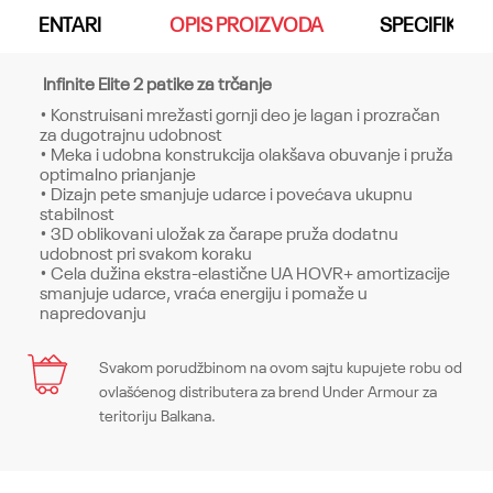
KOMENTARI
OPIS PROIZVODA
SPECIFIKACI
Infinite Elite 2 patike za trčanje
• Konstruisani mrežasti gornji deo je lagan i prozračan
za dugotrajnu udobnost
• Meka i udobna konstrukcija olakšava obuvanje i pruža
optimalno prianjanje
• Dizajn pete smanjuje udarce i povećava ukupnu
stabilnost
• 3D oblikovani uložak za čarape pruža dodatnu
udobnost pri svakom koraku
• Cela dužina ekstra-elastične UA HOVR+ amortizacije
smanjuje udarce, vraća energiju i pomaže u
napredovanju
Karakteristika
Svakom porudžbinom na ovom sajtu kupujete robu od
Ime/Nadimak
ovlašćenog distributera za brend Under Armour za
Kategorija
Patike
teritoriju Balkana.
Pol
Muškarci
Email