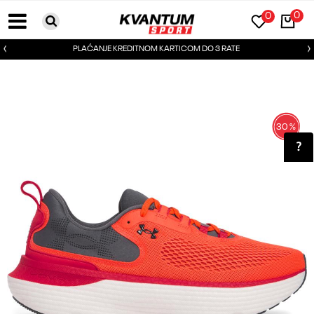
0
0
PLAĆANJE KREDITNOM KARTICOM DO 3 RATE
30
%