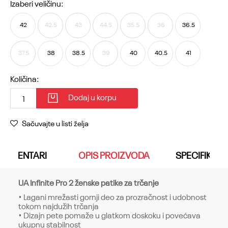
Izaberi veličinu:
42
42.5
43
44.5
35.5
36
36.5
37.5
38
38.5
39
40
40.5
41
Količina:
Dodaj u korpu
Sačuvajte u listi želja
KOMENTARI
OPIS PROIZVODA
SPECIFIKACI
UA Infinite Pro 2 ženske patike za trčanje
• Lagani mrežasti gornji deo za prozračnost i udobnost
tokom najdužih trčanja
• Dizajn pete pomaže u glatkom doskoku i povećava
ukupnu stabilnost