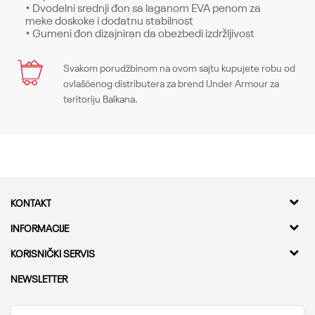
• Dvodelni srednji đon sa laganom EVA penom za
meke doskoke i dodatnu stabilnost
• Gumeni đon dizajniran da obezbedi izdržljivost
Karakteristika
Svakom porudžbinom na ovom sajtu kupujete robu od
Ime/Nadimak
ovlašćenog distributera za brend Under Armour za
Kategorija
Patike
teritoriju Balkana.
Pol
Žene
Email
Kroj
Sneakers, xx-unknown
Brend
Under Armour
Poruka
KONTAKT
CO
CO
Kvantum Sport d.o.o.
INFORMACIJE
Adresa
O nama
KORISNIČKI SERVIS
Bulevar Milutina Milankovica 11a,
Kontakt
11000 Beograd
Provera statusa pošiljke
NEWSLETTER
Karijera
Najčešća pitanja
Telefon
Saradnja