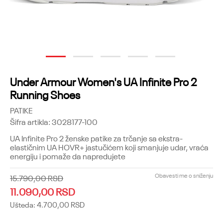
1
2
3
4
5
Under Armour Women's UA Infinite Pro 2
Running Shoes
PATIKE
Šifra artikla:
3028177-100
UA Infinite Pro 2 ženske patike za trčanje sa ekstra-
elastičnim UA HOVR+ jastučićem koji smanjuje udar, vraća
energiju i pomaže da napredujete
Obavesti me o sniženju
15.790,00
RSD
11.090,00
RSD
Ušteda:
4.700,00
RSD