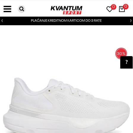
0
0
PLAĆANJE KREDITNOM KARTICOM DO 3 RATE
30
%