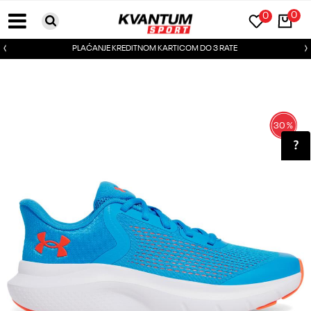
0
0
PLAĆANJE KREDITNOM KARTICOM DO 3 RATE
30
%