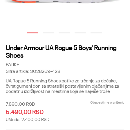
1
2
3
4
5
Under Armour UA Rogue 5 Boys' Running
Shoes
PATIKE
Šifra artikla:
3028269-428
UA Rogue 5 Running Shoes patike za trčanje za dečake,
čvrst gumeni đon sa strateški postavljenim ojačanjima za
dodatnu izdržljivost na mestima koja se najviše troše
Obavesti me o sniženju
7.890,00
RSD
5.490,00
RSD
Ušteda:
2.400,00
RSD