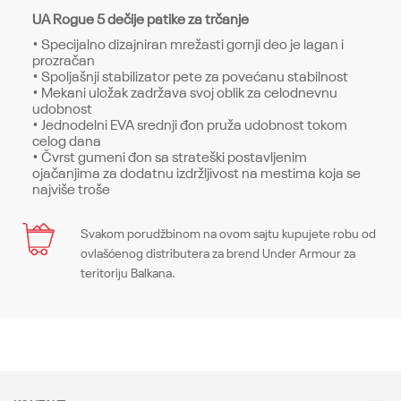
UA Rogue 5 dečije patike za trčanje
• Specijalno dizajniran mrežasti gornji deo je lagan i
prozračan
• Spoljašnji stabilizator pete za povećanu stabilnost
• Mekani uložak zadržava svoj oblik za celodnevnu
udobnost
• Jednodelni EVA srednji đon pruža udobnost tokom
celog dana
• Čvrst gumeni đon sa strateški postavljenim
ojačanjima za dodatnu izdržljivost na mestima koja se
najviše troše
Karakteristika
Svakom porudžbinom na ovom sajtu kupujete robu od
Ime/Nadimak
ovlašćenog distributera za brend Under Armour za
Kategorija
Patike
teritoriju Balkana.
Pol
Dečaci
Email
Kroj
Sneakers, Regular
Brend
Under Armour
Poruka