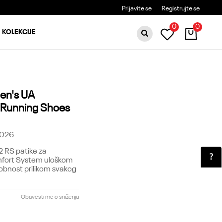
BESPLATNA DOSTAVA ZA PORUDŽBINE PREKO 6000RSD
Prijavite se
Registrujte se
0
0
KOLEKCIJE
en's UA
 Running Shoes
-026
2 RS patike za
fort System uloškom
obnost prilikom svakog
Obavesti me o sniženju