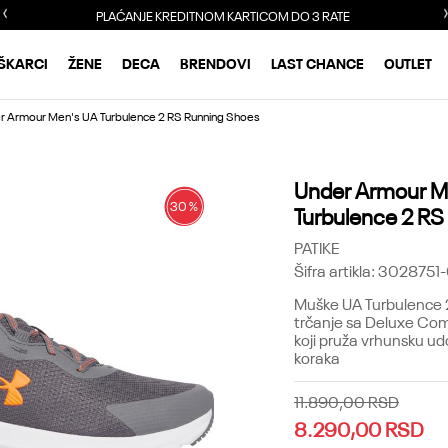
PLAĆANJE KREDITNOM KARTICOM DO 3 RATE
ŠKARCI
ŽENE
DECA
BRENDOVI
LAST CHANCE
OUTLET
r Armour Men's UA Turbulence 2 RS Running Shoes
Under Armour M
30
%
Turbulence 2 RS
PATIKE
Šifra artikla:
3028751
Muške
UA Turbulence 
trčanje sa
Deluxe Com
koji pruža vrhunsku ud
koraka
11.890,00
RSD
8.290,00
RSD