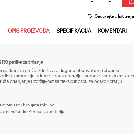
Sačuvajte u listi želja
OPIS PROIZVODA
SPECIFIKACIJA
KOMENTARI
 RS patike za trčanje
nja tkanina pruža izdržljivost i lagano obuhvatanje stopala
odloga smanjuje udarce, vraća energiju i pomaže vam da se krec
ruža prianjanje i izdržljivost sa fleksibilnošću za odskok prstiju
Email
ovom sajtu kupujete robu od
Patike
za brend Under Armour za teritoriju
Muškarci
Sneakers, Regular