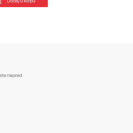
Dodaj u korpu
́ete napred