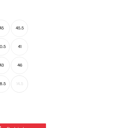
45
45.5
0.5
41
43
46
8.5
14.5