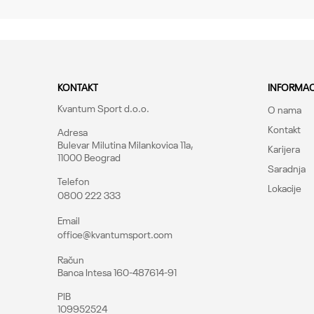
Brend
CO
KONTAKT
INFORMAC
Kvantum Sport d.o.o.
O nama
Kontakt
Adresa
Bulevar Milutina Milankovica 11a,
Karijera
11000 Beograd
Saradnja
Telefon
Lokacije
0800 222 333
Pošalji
Email
office@kvantumsport.com
Račun
Banca Intesa 160-487614-91
PIB
109952524