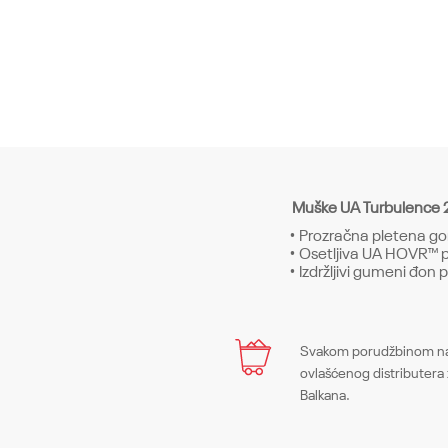
Muške UA Turbulence 2
• Prozračna pletena gor
• Osetljiva UA HOVR™ p
• Izdržljivi gumeni đon p
Karakteristika
Ime/Nadimak
Svakom porudžbinom na 
Kategorija
ovlašćenog distributera 
Balkana.
Pol
Poruka
Kroj