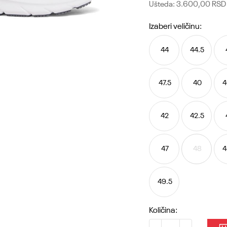
Ušteda:
3.600,00
RSD
Izaberi veličinu:
44
44.5
47.5
40
4
42
42.5
47
48
4
49.5
Količina: