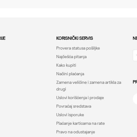
Under Armour
-
IJE
KORISNIČKI SERVIS
N
Provera statusa pošiljke
Najčešća pitanja
Kako kupiti
Načini plaćanja
P
Zamena veličine i zamena artikla za
drugi
Uslovi korišćenja i prodaje
Povraćaj sredstava
Uslovi isporuke
Plaćanje karticama na rate
Pravo na odustajanje