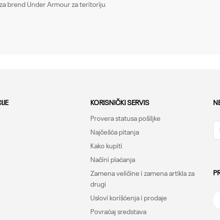
za brend Under Armour za teritoriju
IJE
KORISNIČKI SERVIS
N
Provera statusa pošiljke
Najčešća pitanja
Kako kupiti
Načini plaćanja
P
Zamena veličine i zamena artikla za
drugi
Uslovi korišćenja i prodaje
Povraćaj sredstava