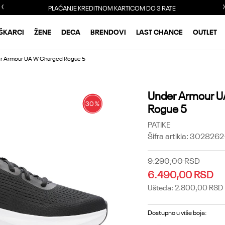
PLAĆANJE KREDITNOM KARTICOM DO 3 RATE
ŠKARCI
ŽENE
DECA
BRENDOVI
LAST CHANCE
OUTLET
r Armour UA W Charged Rogue 5
Under Armour U
30
%
Rogue 5
PATIKE
Šifra artikla:
3028262
9.290,00
RSD
6.490,00
RSD
Ušteda:
2.800,00
RSD
Dostupno u više boja: