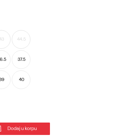
43
44.5
6.5
37.5
39
40
Dodaj u korpu