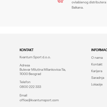
ovlašćenog distributera 
Balkana.
Poruka
KONTAKT
INFORMAC
Kvantum Sport d.o.o.
O nama
Kontakt
Adresa
Bulevar Milutina Milankovica 11a,
Karijera
11000 Beograd
Saradnja
Telefon
Lokacije
0800 222 333
Pošalji
Email
office@kvantumsport.com