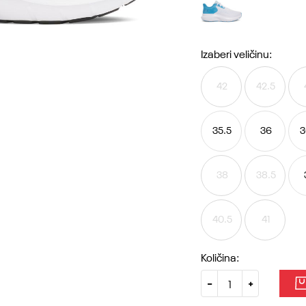
Izaberi veličinu:
42
42.5
35.5
36
3
38
38.5
40.5
41
Količina: