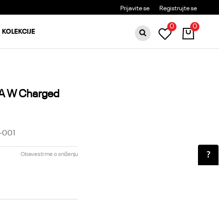
BESPLATNA DOSTAVA ZA PORUDŽBINE PREKO 6000RSD
Prijavite se
Registrujte se
0
0
KOLEKCIJE
A W Charged
-001
Obavesti me o sniženju