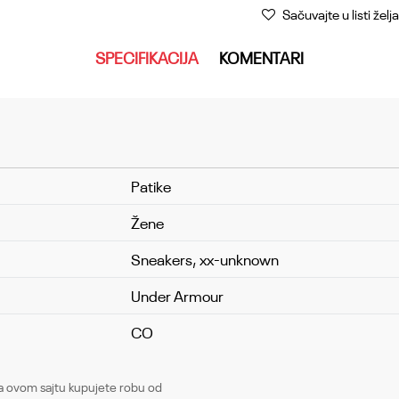
Sačuvajte u listi želja
SPECIFIKACIJA
KOMENTARI
Patike
Žene
Sneakers, xx-unknown
Under Armour
CO
Email
ovom sajtu kupujete robu od