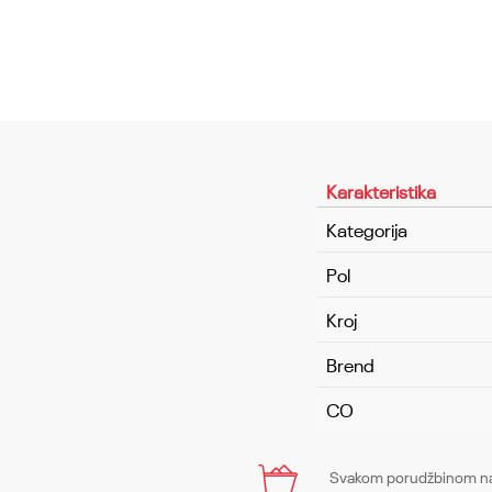
Karakteristika
Kategorija
Pol
Kroj
Brend
CO
Ime/Nadimak
Svakom porudžbinom na 