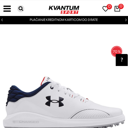
0
0
PLAĆANJE KREDITNOM KARTICOM DO 3 RATE
70
%