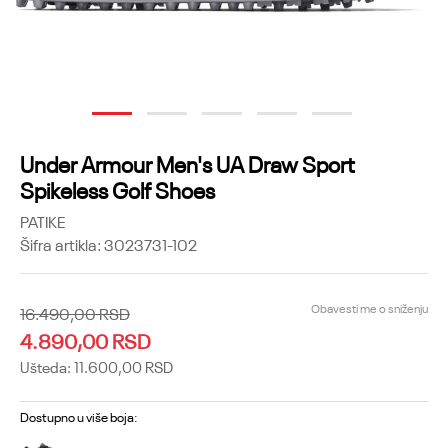
1
2
3
4
5
Under Armour Men's UA Draw Sport
Spikeless Golf Shoes
PATIKE
Šifra artikla:
3023731-102
Obavesti me o sniženju
16.490,00
RSD
4.890,00
RSD
Ušteda:
11.600,00
RSD
Dostupno u više boja: