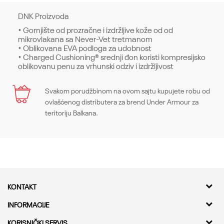
DNK Proizvoda
• Gornjište od prozračne i izdržljive kože od od
mikrovlakana sa Never-Vet tretmanom
• Oblikovana EVA podloga za udobnost
• Charged Cushioning® srednji đon koristi kompresijsko
oblikovanu penu za vrhunski odziv i izdržljivost
Karakteristika
Svakom porudžbinom na ovom sajtu kupujete robu od
Naziv
Ime/Nadimak
ovlašćenog distributera za brend Under Armour za
teritoriju Balkana.
Naziv
UA DRAW SPORT SL
Sezona
UA DRAW SPORT SL
Email
Sezona
SS22
Boja
SS22
Boja
Bela / Teget
Sastav
Poruka
KONTAKT
Bela / Teget
Sastav
Lice: Poliuretan, Đon: Etilvinilacetat/Guma, Postava: poliester
Kvantum Sport d.o.o.
INFORMACIJE
Zemlja porekla
Sastav
Lice: Poliuretan, Đon: Etilvinilacetat
Adresa
O nama
KORISNIČKI SERVIS