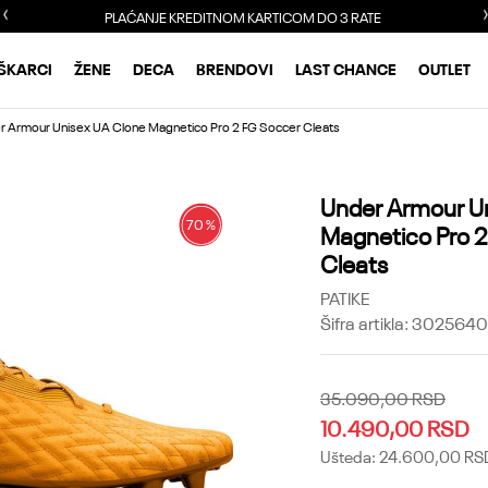
PLAĆANJE KREDITNOM KARTICOM DO 3 RATE
ŠKARCI
ŽENE
DECA
BRENDOVI
LAST CHANCE
OUTLET
r Armour Unisex UA Clone Magnetico Pro 2 FG Soccer Cleats
Under Armour U
70
%
Magnetico Pro 2
Cleats
PATIKE
Šifra artikla:
3025640
35.090,00
RSD
10.490,00
RSD
Ušteda:
24.600,00
RS