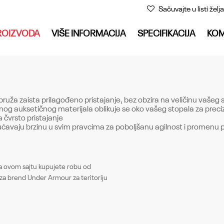
Sačuvajte u listi želja
ROIZVODA
VIŠE INFORMACIJA
SPECIFIKACIJA
KOM
ruža zaista prilagođeno pristajanje, bez obzira na veličinu vašeg 
bilnog auksetičnog materijala oblikuje se oko vašeg stopala za preci
 čvrsto pristajanje
ućavaju brzinu u svim pravcima za poboljšanu agilnost i promenu 
Email
ovom sajtu kupujete robu od
Naziv
za brend Under Armour za teritoriju
 PRO2.0 FG
UA CLONE MAGNETICO PRO2.0
Sezona
FG