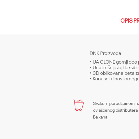
OPIS P
DNK Proizvoda
• UA CLONE gornji deo p
• Unutrašnji sloj fleksi
• 3D oblikovana peta za
• Konusni klinovi omog
Karakteristika
Naziv
Ime/Nadimak
Svakom porudžbinom na 
ovlašćenog distributera 
UA CLONE MAGNETICO
Sezona
Balkana.
Poruka
FW22
Boja