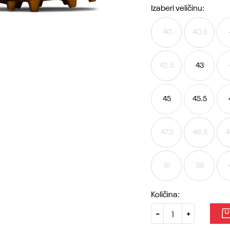
Izaberi veličinu:
40
40.5
42.5
43
45
45.5
47.5
48.5
4
51
38
Količina: