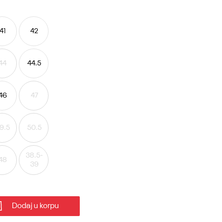
41
42
44
44.5
46
47
9.5
50.5
38.5-
48
39
Dodaj u korpu