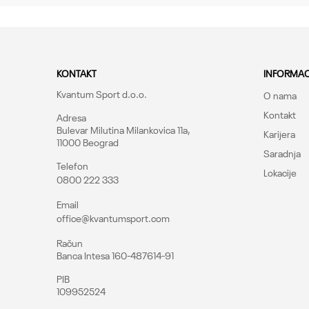
Orange Shock / Orange 
Sastav
Lice: Poliuretan/poliest
Zemlje
Sastav
KONTAKT
INFORMAC
Indonezija
Kvantum Sport d.o.o.
O nama
Postupak održavanj
Kontakt
Adresa
Prema ušivnoj etiketi p
Bulevar Milutina Milankovica 11a,
Karijera
Uvoznik
11000 Beograd
Saradnja
Kvantum sport d.o.o. B
Telefon
Lokacije
Proizvodjač
0800 222 333
Pošalji
UNDER ARMOUR
Email
office@kvantumsport.com
Kategorija
Pa
Račun
Banca Intesa 160-487614-91
Pol
M
PIB
109952524
Kroj
S