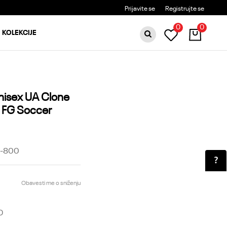
BESPLATNA DOSTAVA ZA PORUDŽBINE PREKO 6000RSD
Prijavite se
Registrujte se
0
0
KOLEKCIJE
nisex UA Clone
 FG Soccer
-800
Obavesti me o sniženju
D