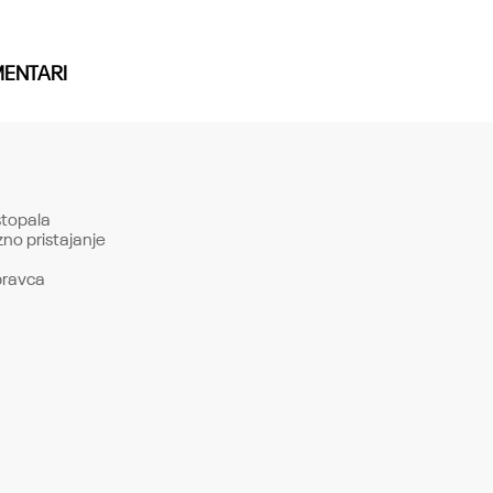
ENTARI
stopala
zno pristajanje
pravca