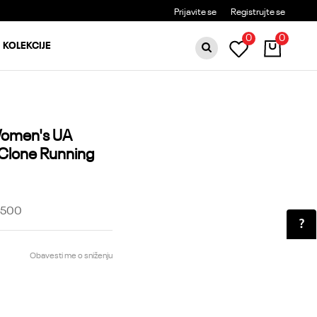
BESPLATNA DOSTAVA ZA PORUDŽBINE PREKO 6000RSD
Prijavite se
Registrujte se
0
0
KOLEKCIJE
Women's UA
Clone Running
-500
Obavesti me o sniženju