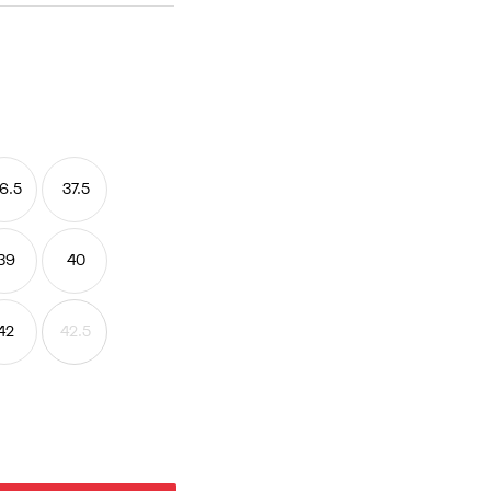
6.5
37.5
39
40
42
42.5