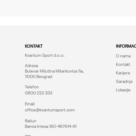
Poruka
Kroj
Brend
CO
KONTAKT
INFORMAC
Kvantum Sport d.o.o.
O nama
Kontakt
Adresa
Bulevar Milutina Milankovica 11a,
Karijera
11000 Beograd
Saradnja
Telefon
Lokacije
0800 222 333
Pošalji
Email
office@kvantumsport.com
Račun
Banca Intesa 160-487614-91