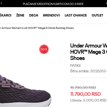
PLAĆANJE KREDITNOM KARTICOM DO 3 RATE
ŠKARCI
ŽENE
DECA
BRENDOVI
LAST CHANCE
OUTLET
r Armour Women's UA HOVR™ Mega 3 Clone Running Shoes
Under Armour 
30
%
HOVR™ Mega 3 
Shoes
PATIKE
Šifra artikla:
3025313
16.790,00
RSD
11.790,00
RSD
Ušteda:
5.000,00
RSD