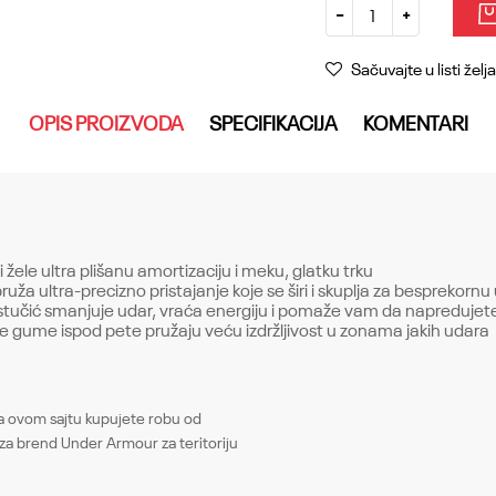
Sačuvajte u listi želja
OPIS PROIZVODA
SPECIFIKACIJA
KOMENTARI
i žele ultra plišanu amortizaciju i meku, glatku trku
uža ultra-precizno pristajanje koje se širi i skuplja za besprekorn
tučić smanjuje udar, vraća energiju i pomaže vam da napredujet
 gume ispod pete pružaju veću izdržljivost u zonama jakih udara
Email
ovom sajtu kupujete robu od
Patike
za brend Under Armour za teritoriju
Žene