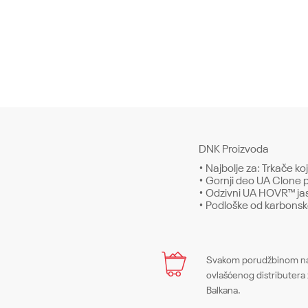
DNK Proizvoda
• Najbolje za: Trkače koj
• Gornji deo UA Clone pr
• Odzivni UA HOVR™ jas
• Podloške od karbonske
Karakteristika
Ime/Nadimak
Svakom porudžbinom na 
Kategorija
ovlašćenog distributera 
Balkana.
Pol