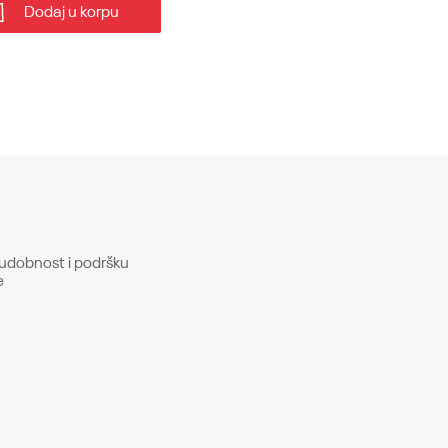
Dodaj u korpu
u udobnost i podršku
e