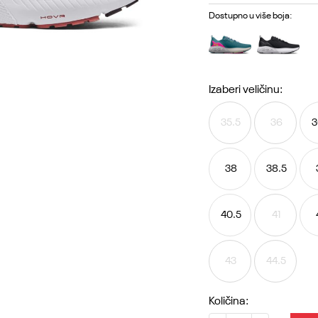
Dostupno u više boja:
Izaberi veličinu:
35.5
36
3
38
38.5
40.5
41
43
44.5
Količina: