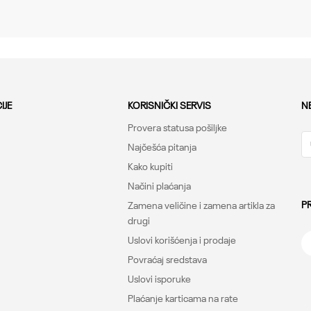
Sneakers, Regular
Under Armour
-
IJE
KORISNIČKI SERVIS
N
Provera statusa pošiljke
Najčešća pitanja
Kako kupiti
Načini plaćanja
P
Zamena veličine i zamena artikla za
drugi
Uslovi korišćenja i prodaje
Povraćaj sredstava
Uslovi isporuke
Plaćanje karticama na rate