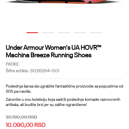
1
2
3
4
5
Under Armour Women's UA HOVR™
Machina Breeze Running Shoes
PATIKE
Šifra artikla:
3026264-001
Poslednja šansa da ugrabite fantastične proizvode sa popustima od
50% pa naviše.
Zaronite u ovu kolekciju koja sadrži poslednje komade raznovrsnih
artikala, ali budite brzi jer su zalihe ograničene!
20.190,00
RSD
10.090,00
RSD