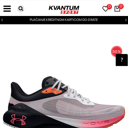
0
0
PLAĆANJE KREDITNOM KARTICOM DO 3 RATE
50
%