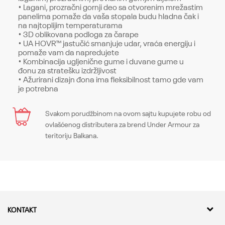
• Lagani, prozračni gornji deo sa otvorenim mrežastim
panelima pomaže da vaša stopala budu hladna čak i
na najtoplijim temperaturama
• 3D oblikovana podloga za čarape
• UA HOVR™ jastučić smanjuje udar, vraća energiju i
pomaže vam da napredujete
• Kombinacija ugljenične gume i duvane gume u
đonu za stratešku izdržljivost
• Ažurirani dizajn đona ima fleksibilnost tamo gde vam
je potrebna
Karakteristika
Svakom porudžbinom na ovom sajtu kupujete robu od
Ime/Nadimak
ovlašćenog distributera za brend Under Armour za
Kategorija
Patike
teritoriju Balkana.
Pol
Žene
Email
Kroj
Sneakers, Regular
Brend
Under Armour
Poruka
KONTAKT
CO
-