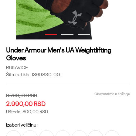
1
2
3
Under Armour Men's UA Weightlifting
Gloves
RUKAVICE
Šifra artikla:
1369830-001
Obavesti me o sniženju
3.790,00
RSD
2.990,00
RSD
Ušteda:
800,00
RSD
Izaberi veličinu: