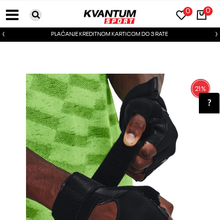
0
0
PLAĆANJE KREDITNOM KARTICOM DO 3 RATE
21
%