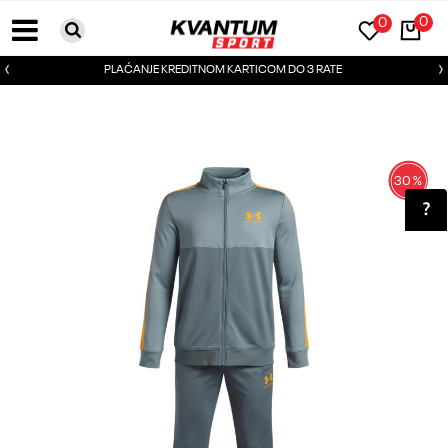
0
0
PLAĆANJE KREDITNOM KARTICOM DO 3 RATE
30
%