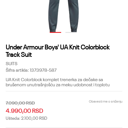
1
2
Under Armour Boys' UA Knit Colorblock
Track Suit
SUITS
Šifra artikla:
1373978-587
UA Knit Colorblock komplet trenerka za dečake sa
brušenom unutrašnjošću za meku udobnost i toplotu
Obavesti me o sniženju
7.090,00
RSD
4.990,00
RSD
Ušteda:
2.100,00
RSD