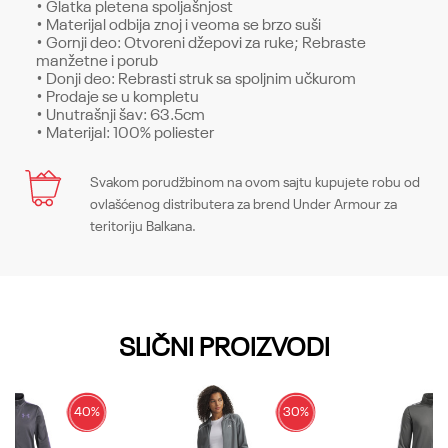
• Glatka pletena spoljašnjost
• Materijal odbija znoj i veoma se brzo suši
• Gornji deo: Otvoreni džepovi za ruke; Rebraste
manžetne i porub
• Donji deo: Rebrasti struk sa spoljnim učkurom
• Prodaje se u kompletu
• Unutrašnji šav: 63.5cm
• Materijal: 100% poliester
Karakteristika
Svakom porudžbinom na ovom sajtu kupujete robu od
Ime/Nadimak
ovlašćenog distributera za brend Under Armour za
Kategorija
Suits
teritoriju Balkana.
Pol
Dečaci
Email
Kroj
Suits, Loose
SLIČNI PROIZVODI
Brend
Under Armour
Poruka
CO
-
40
%
30
%