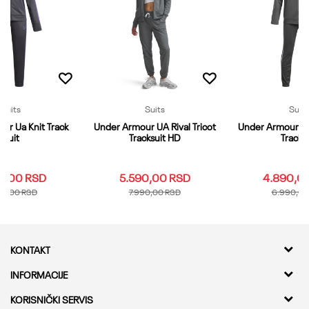
Suits
Suits
Suits
ur Ua Knit Track
Under Armour UA Rival Tricot
Under Armour UA
Suit
Tracksuit HD
Tracksu
Pošalji
0,00
RSD
5.590,00
RSD
4.890,0
90,00
RSD
7.990,00
RSD
6.990,0
KONTAKT
Kvantum Sport d.o.o.
INFORMACIJE
Adresa
O nama
KORISNIČKI SERVIS