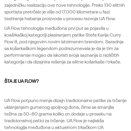
zajedničku realizaciju ove nove tehnologije. Preko 130 elitnih
sportista pretrčalo je više od 17.000 kilometara u fazi
testiranja habanja proizvoda u procesu razvoja UA Flow.
UA Flow tehnologija međuđona prvi put se pojavila u
koašrkaškoj kategoriji plasiranjem patike Stefa Karija Curry
Flow 8, pod njegovim novim istoimenim brendom. Saradnja
sa košarkaškom legendom podrazumevala je da je tim za
performanse mogao da iskoristi svoja saznanja iz različitih
kategorija i da dizajnira rešenja za elitne košarkaše i trkače.
ŠTA JE UA FLOW?
UA Flow potpuno menja dizajn tradicionalne patike za trčanje
uklanjanjem gumenog spoljnog đona, čime se smanjila
težina za 50–60 grama koliko on dodaje u proseku na
tradicionalnoj patici za trčanje. UA Flow je najlakša
tehnologija međuđona u aktuelnom trkačkom UA