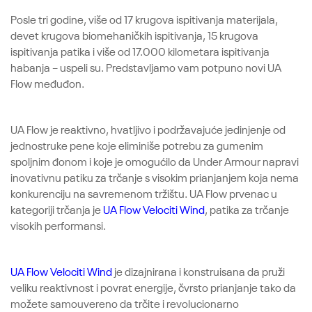
Posle tri godine, više od 17 krugova ispitivanja materijala,
devet krugova biomehaničkih ispitivanja, 15 krugova
ispitivanja patika i više od 17.000 kilometara ispitivanja
habanja – uspeli su. Predstavljamo vam potpuno novi UA
Flow međuđon.
UA Flow je reaktivno, hvatljivo i podržavajuće jedinjenje od
jednostruke pene koje eliminiše potrebu za gumenim
spoljnim đonom i koje je omogućilo da Under Armour napravi
inovativnu patiku za trčanje s visokim prianjanjem koja nema
konkurenciju na savremenom tržištu. UA Flow prvenac u
kategoriji trčanja je
UA Flow Velociti Wind
, patika za trčanje
visokih performansi.
UA Flow Velociti Wind
je dizajnirana i konstruisana da pruži
veliku reaktivnost i povrat energije, čvrsto prianjanje tako da
možete samouvereno da trčite i revolucionarno