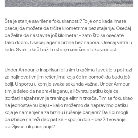
Šta je stanje savršene fokusiranosti? To je ono kada imate
osećaj da možete da trčite kilometrima bez stajanja. Osećaj
da želite da nastavite još kilometar – zato što se osećate
tako dobro. Osećaj lagane brzine bez napora. Osećaj vetra u
leđa. Svaki trkač traži to stanje savršene fokusiranosti.
Under Armour je inspirisan elitnim trkačima i uvek je u potrazi
za najinovativnijim rešenjima koja će im pomoći da budu još
bolji. U sportu u kom je svaka sekunda važna, Under Armour
tim je želeo da napravi laganu, ali čvrstu patiku koja će
izdržati najzahtevnije treninge elitnih trkača. Tim se fokusirao
na jednostavnu ideju – kako možemo da napravimo patiku
koja je namenjena za brzinu i rušenje barijera? Da li bi mogli
da izbace najteži deo patike – spoljni đon – bez žrtvovanja
izdržljivosti ili prianjanja?