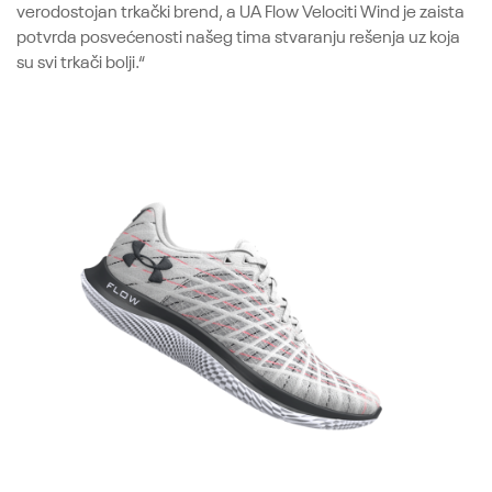
verodostojan trkački brend, a UA Flow Velociti Wind je zaista
potvrda posvećenosti našeg tima stvaranju rešenja uz koja
su svi trkači bolji.“