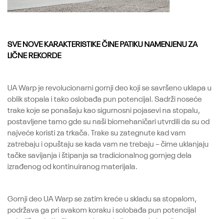
SVE NOVE KARAKTERISTIKE ČINE PATIKU NAMENJENU ZA
LIČNE REKORDE
UA Warp je revolucionarni gornji deo koji se savršeno uklapa u
oblik stopala i tako oslobađa pun potencijal. Sadrži noseće
trake koje se ponašaju kao sigurnosni pojasevi na stopalu,
postavljene tamo gde su naši biomehaničari utvrdili da su od
najveće koristi za trkača. Trake su zategnute kad vam
zatrebaju i opuštaju se kada vam ne trebaju – čime uklanjaju
tačke savijanja i štipanja sa tradicionalnog gornjeg dela
izrađenog od kontinuiranog materijala.
Gornji deo UA Warp se zatim kreće u skladu sa stopalom,
podržava ga pri svakom koraku i solobađa pun potencijal