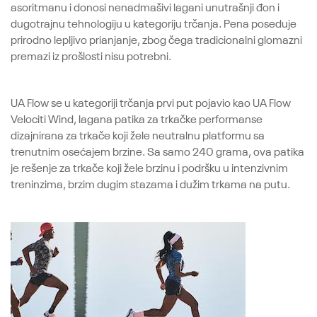
asoritmanu i donosi nenadmašivi lagani unutrašnji đon i
dugotrajnu tehnologiju u kategoriju trčanja. Pena poseduje
prirodno lepljivo prianjanje, zbog čega tradicionalni glomazni
premazi iz prošlosti nisu potrebni.
UA Flow se u kategoriji trčanja prvi put pojavio kao UA Flow
Velociti Wind, lagana patika za trkačke performanse
dizajnirana za trkače koji žele neutralnu platformu sa
trenutnim osećajem brzine. Sa samo 240 grama, ova patika
je rešenje za trkače koji žele brzinu i podršku u intenzivnim
treninzima, brzim dugim stazama i dužim trkama na putu.