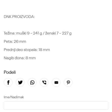
DNK PROIZVODA:
Težina: muški 9 – 241 g / ženski 7 – 227 g
Peta: 26 mm
Prednji deo stopala: 18 mm
Nagib đona: 8 mm
Podeli
Ime/Nadimak