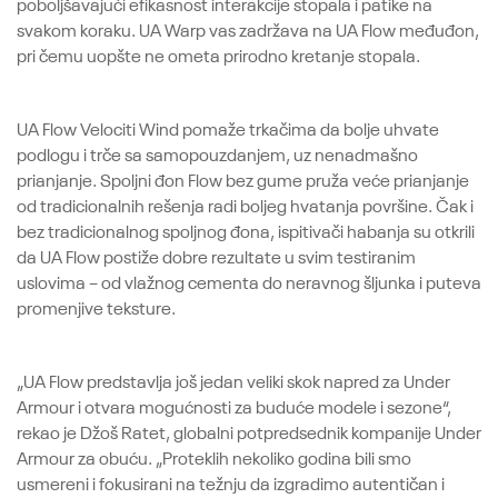
poboljšavajući efikasnost interakcije stopala i patike na
svakom koraku. UA Warp vas zadržava na UA Flow međuđon,
pri čemu uopšte ne ometa prirodno kretanje stopala.
UA Flow Velociti Wind pomaže trkačima da bolje uhvate
podlogu i trče sa samopouzdanjem, uz nenadmašno
prianjanje. Spoljni đon Flow bez gume pruža veće prianjanje
od tradicionalnih rešenja radi boljeg hvatanja površine. Čak i
bez tradicionalnog spoljnog đona, ispitivači habanja su otkrili
da UA Flow postiže dobre rezultate u svim testiranim
uslovima – od vlažnog cementa do neravnog šljunka i puteva
promenjive teksture.
„UA Flow predstavlja još jedan veliki skok napred za Under
Armour i otvara mogućnosti za buduće modele i sezone“,
rekao je Džoš Ratet, globalni potpredsednik kompanije Under
Armour za obuću. „Proteklih nekoliko godina bili smo
usmereni i fokusirani na težnju da izgradimo autentičan i