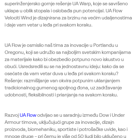
superinženjersko gornje rešenje UA Warp, koje se savršeno
uklapa u oblik stopala i oslobađa pun potencijal. UA Flow
Velociti Wind je dizajnirana za brzinu na većim udaljenostima
i daje vam vetar u leđa pri svakom koraku.
UA Flow je osmislio naš tima za inovacije u Portlandu u
Oregonu, koji se udružio sa najboljim svetskim kompanijama
za materijale kako bi obezbedio potpuno novo iskustvo u
obući. Usredsredili su se na jednostavnu ideju: kako da se
osećate da vam vetar duva u leđa pri svakom koraku?
Rešenje: razmišljanje van okvira potpunim uklanjanjem
tradicionalnog gumenog spoljnog đona, uz zadržavanje
udobnosti, fleksibilnosti i prianjanja na svakom koraku.
Razvoj
UA Flow
odvijao se u saradnju između Dow i Under
Armour timova, uključujući grupe za inovacije, dizajn
proizvoda, biomehaniku, sportiste i potrošačke uvide, kao i
mnoge druge – pri čemu je više od 50 ljudi bilo uključeno u