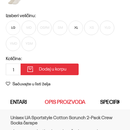
Izaberi veličinu:
LG
MD
OSFM
SM
XL
XS
YLG
YMD
YSM
Količina:
Dodaj u korpu
Sačuvajte u listi želja
KOMENTARI
OPIS PROIZVODA
SPECIFIKACI
Unisex UA Sportstyle Cotton Scrunch 2-Pack Crew
Socks čarape