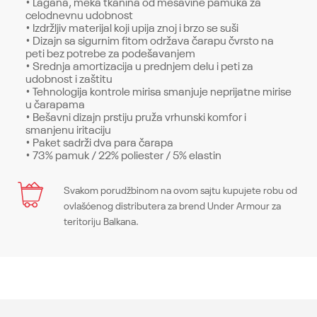
• Lagana, meka tkanina od mešavine pamuka za
celodnevnu udobnost
• Izdržljiv materijal koji upija znoj i brzo se suši
• Dizajn sa sigurnim fitom održava čarapu čvrsto na
peti bez potrebe za podešavanjem
• Srednja amortizacija u prednjem delu i peti za
udobnost i zaštitu
• Tehnologija kontrole mirisa smanjuje neprijatne mirise
u čarapama
• Bešavni dizajn prstiju pruža vrhunski komfor i
smanjenu iritaciju
• Paket sadrži dva para čarapa
• 73% pamuk / 22% poliester / 5% elastin
Karakteristika
Svakom porudžbinom na ovom sajtu kupujete robu od
Ime/Nadimak
ovlašćenog distributera za brend Under Armour za
Kategorija
Čarape
teritoriju Balkana.
Pol
Unisex
Email
Kroj
Socks, Regular
Brend
Under Armour