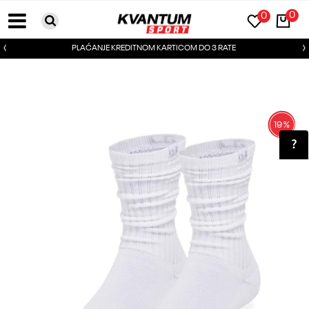
0
0
PLAĆANJE KREDITNOM KARTICOM DO 3 RATE
19
%