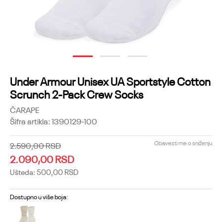
1
2
3
Under Armour Unisex UA Sportstyle Cotton
Scrunch 2-Pack Crew Socks
ČARAPE
Šifra artikla:
1390129-100
Obavesti me o sniženju
2.590,00
RSD
2.090,00
RSD
Ušteda:
500,00
RSD
Dostupno u više boja: