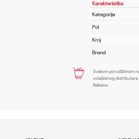
Karakteristika
Kategorija
Pol
Kroj
Brend
Ime/Nadimak
Svakom porudžbinom na 
ovlašćenog distributera 
Balkana.
Poruka