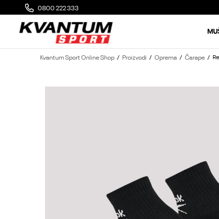
0800 222 333
MOGUĆA ZAMENA 14 DANA OD DOSTAVE
MU
Kvantum Sport Online Shop
Proizvodi
Oprema
Čarape
Re