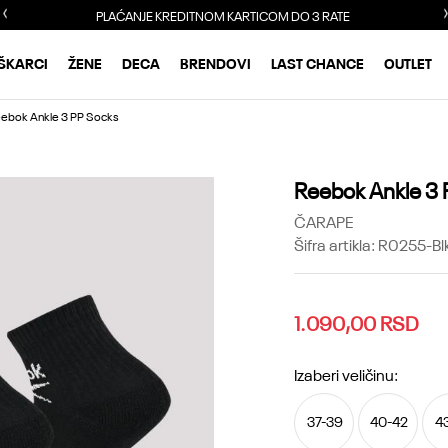
PLAĆANJE KREDITNOM KARTICOM DO 3 RATE
ŠKARCI
ŽENE
DECA
BRENDOVI
LAST CHANCE
OUTLET
ebok Ankle 3 PP Socks
Reebok Ankle 3 
ČARAPE
Šifra artikla:
R0255-Bl
1.090,00
RSD
Izaberi veličinu:
37-39
40-42
4