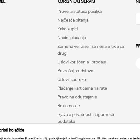
IJE
KORISNIČKI SERVIS
N
Provera statusa pošiljke
Najčešća pitanja
Kako kupiti
Načini plaćanja
P
Zamena veličine i zamena artikla za
drugi
Uslovi korišćenja i prodaje
Povraćaj sredstava
Uslovi isporuke
Plaćanje karticama na rate
Pravo na odustajanje
Reklamacije
Izjava o privatnosti i sigurnosti
podataka
isti kolačiće
jt koristi cookies (kolačiće) u cilju poboljšanja korisničkog iskustva. Ukoliko nastavite da pregledat