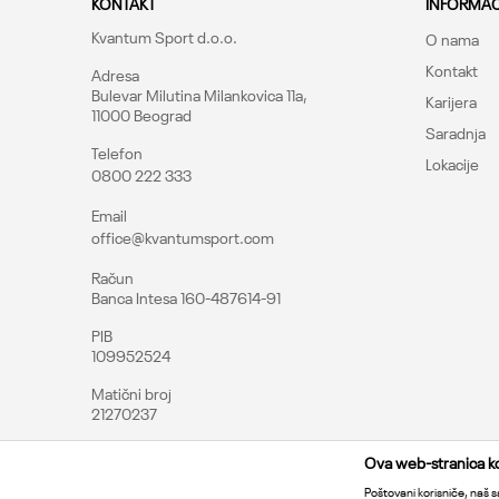
KONTAKT
INFORMAC
Kvantum Sport d.o.o.
O nama
Kontakt
Adresa
Bulevar Milutina Milankovica 11a,
Karijera
11000 Beograd
Saradnja
Telefon
Lokacije
0800 222 333
Pošalji
Email
office@kvantumsport.com
Račun
Banca Intesa 160-487614-91
PIB
109952524
Matični broj
21270237
Ova web-stranica kor
Poštovani korisniče, naš sa