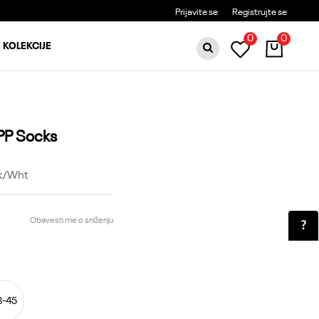
BESPLATNA DOSTAVA ZA PORUDŽBINE PREKO 6000RSD
Prijavite se
Registrujte se
0
0
KOLEKCIJE
PP Socks
k/Wht
Obavesti me o sniženju
3-45