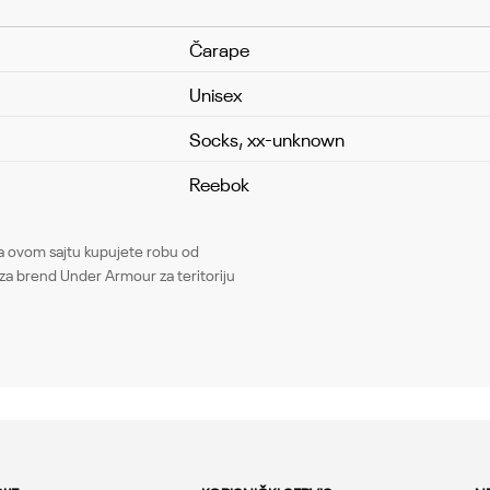
Čarape
Unisex
Socks, xx-unknown
Reebok
Email
ovom sajtu kupujete robu od
za brend Under Armour za teritoriju