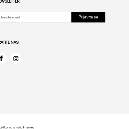
EWSLETTER
Prijavite se
RATITE NAS
e i koristite našu Internet