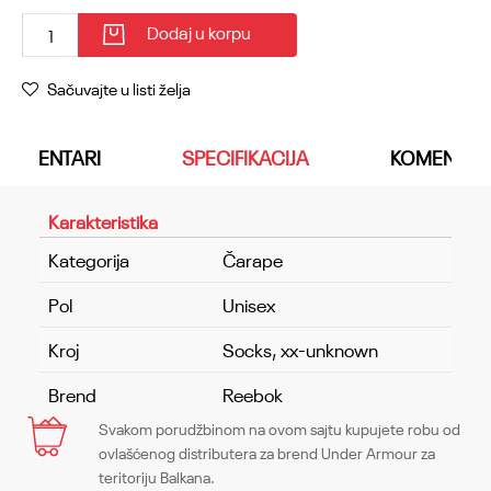
Dodaj u korpu
Sačuvajte u listi želja
KOMENTARI
SPECIFIKACIJA
KOMENTAR
Karakteristika
Kategorija
Čarape
Pol
Unisex
Kroj
Socks, xx-unknown
Brend
Reebok
Svakom porudžbinom na ovom sajtu kupujete robu od
Ime/Nadimak
ovlašćenog distributera za brend Under Armour za
teritoriju Balkana.