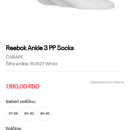
Reebok Ankle 3 PP Socks
ČARAPE
Šifra artikla:
R0427-White
Obavesti me o sniženju
1.190,00
RSD
Izaberi veličinu:
37-39
40-42
43-45
Količina: