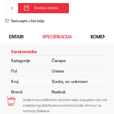
Dodaj u korpu
Sačuvajte u listi želja
KOMENTARI
SPECIFIKACIJA
KOMENTAR
Karakteristika
Kategorija
Čarape
Pol
Unisex
Kroj
Socks, xx-unknown
Brend
Reebok
Svakom porudžbinom na ovom sajtu kupujete robu od
Ime/Nadimak
ovlašćenog distributera za brend Under Armour za
teritoriju Balkana.