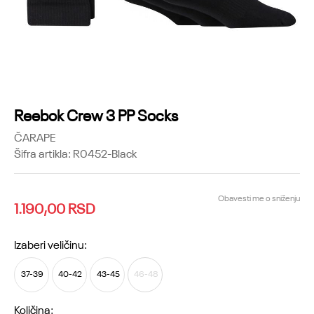
Reebok Crew 3 PP Socks
ČARAPE
Šifra artikla:
R0452-Black
Obavesti me o sniženju
1.190,00
RSD
Izaberi veličinu:
37-39
40-42
43-45
46-48
Količina: