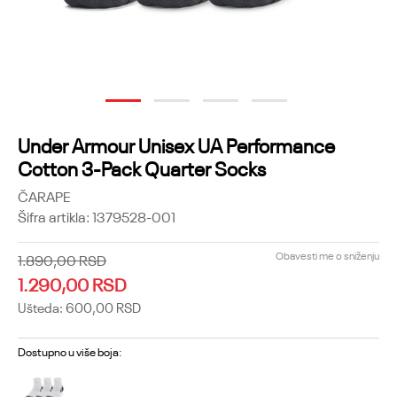
1
2
3
4
Under Armour Unisex UA Performance
Cotton 3-Pack Quarter Socks
ČARAPE
Šifra artikla:
1379528-001
Obavesti me o sniženju
1.890,00
RSD
1.290,00
RSD
Ušteda:
600,00
RSD
Dostupno u više boja: