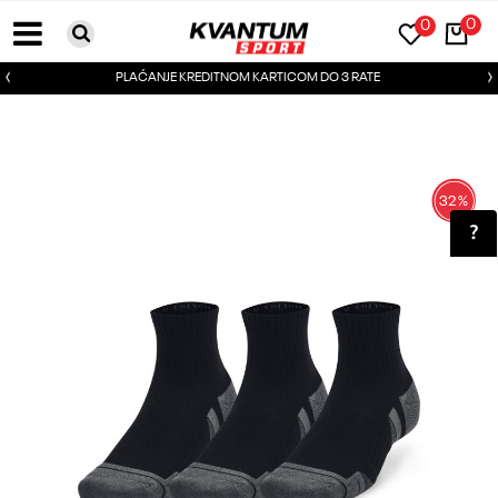
0
0
PLAĆANJE KREDITNOM KARTICOM DO 3 RATE
32
%