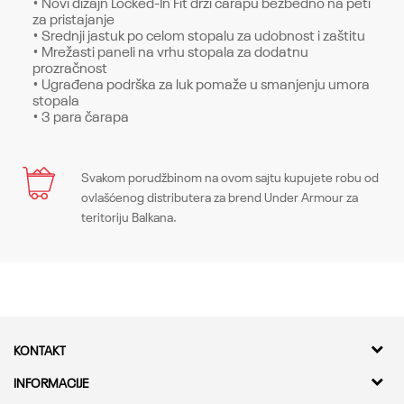
• Novi dizajn Locked-In Fit drži čarapu bezbedno na peti
za pristajanje
• Srednji jastuk po celom stopalu za udobnost i zaštitu
• Mrežasti paneli na vrhu stopala za dodatnu
prozračnost
• Ugrađena podrška za luk pomaže u smanjenju umora
stopala
• 3 para čarapa
Karakteristika
Svakom porudžbinom na ovom sajtu kupujete robu od
Ime/Nadimak
ovlašćenog distributera za brend Under Armour za
Kategorija
Čarape
teritoriju Balkana.
Pol
Unisex
Email
Kroj
Socks, Regular
Brend
Under Armour
Poruka
KONTAKT
CO
-
Kvantum Sport d.o.o.
INFORMACIJE