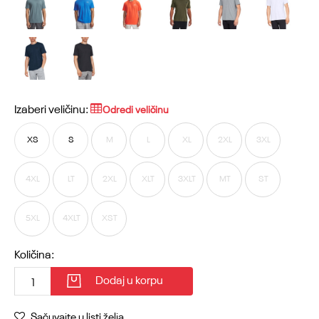
Izaberi veličinu:
Odredi veličinu
XS
S
M
L
XL
2XL
3XL
4XL
LT
2XL
XLT
3XLT
MT
ST
5XL
4XLT
XST
Količina:
Dodaj u korpu
Sačuvajte u listi želja