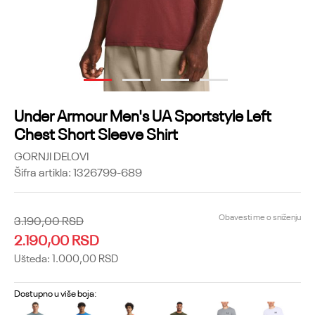
1
2
3
4
Under Armour Men's UA Sportstyle Left
Chest Short Sleeve Shirt
GORNJI DELOVI
Šifra artikla:
1326799-689
Obavesti me o sniženju
3.190,00
RSD
2.190,00
RSD
Ušteda:
1.000,00
RSD
Dostupno u više boja: