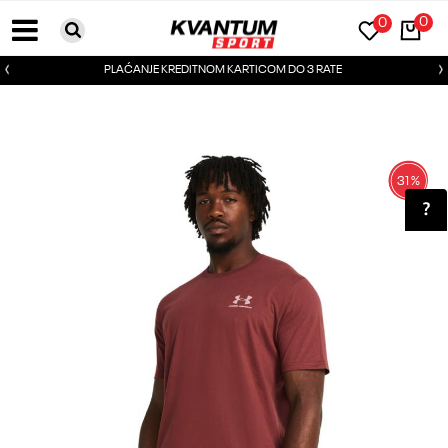
0
0
PLAĆANJE KREDITNOM KARTICOM DO 3 RATE
31
%