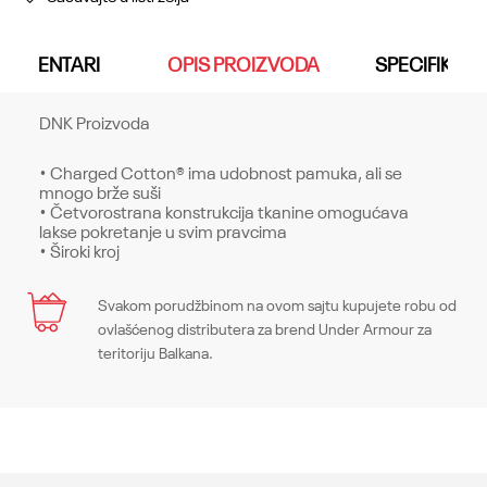
KOMENTARI
OPIS PROIZVODA
SPECIFIKACI
DNK Proizvoda
• Charged Cotton® ima udobnost pamuka, ali se
mnogo brže suši
• Četvorostrana konstrukcija tkanine omogućava
lakse pokretanje u svim pravcima
• Široki kroj
Karakteristika
Svakom porudžbinom na ovom sajtu kupujete robu od
Ime/Nadimak
ovlašćenog distributera za brend Under Armour za
Kategorija
Gornji delovi
teritoriju Balkana.
Pol
Muškarci
Email
Kroj
Tops, Loose
Brend
Under Armour