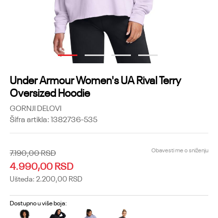
1
2
3
4
Under Armour Women's UA Rival Terry
Oversized Hoodie
GORNJI DELOVI
Šifra artikla:
1382736-535
Obavesti me o sniženju
7.190,00
RSD
4.990,00
RSD
Ušteda:
2.200,00
RSD
Dostupno u više boja: