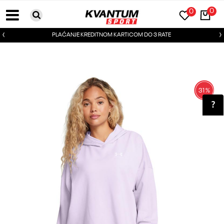
0
0
PLAĆANJE KREDITNOM KARTICOM DO 3 RATE
31
%