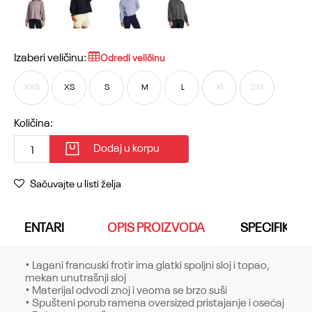
Izaberi veličinu:
Odredi veličinu
XXS
XS
S
M
L
XL
2XL
Količina:
Dodaj u korpu
Sačuvajte u listi želja
KOMENTARI
OPIS PROIZVODA
SPECIFIKACI
• Lagani francuski frotir ima glatki spoljni sloj i topao,
mekan unutrašnji sloj
• Materijal odvodi znoj i veoma se brzo suši
• Spušteni porub ramena oversized pristajanje i osećaj