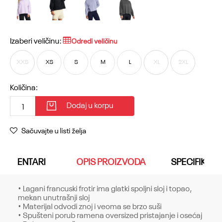
Izaberi veličinu:
Odredi veličinu
XXS
XS
S
M
L
XL
2XL
Količina:
Dodaj u korpu
Sačuvajte u listi želja
KOMENTARI
OPIS PROIZVODA
SPECIFIKACI
• Lagani francuski frotir ima glatki spoljni sloj i topao,
mekan unutrašnji sloj
• Materijal odvodi znoj i veoma se brzo suši
• Spušteni porub ramena oversized pristajanje i osećaj