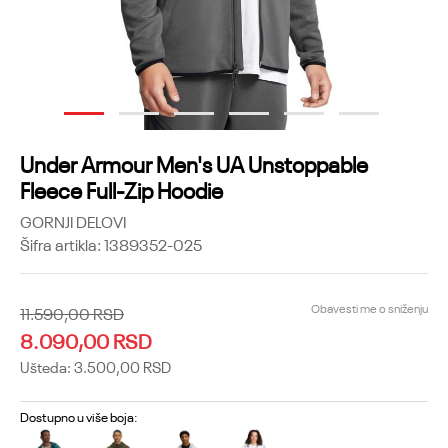
1
2
3
4
5
6
Under Armour Men's UA Unstoppable
Fleece Full-Zip Hoodie
GORNJI DELOVI
Šifra artikla:
1389352-025
Obavesti me o sniženju
11.590,00
RSD
8.090,00
RSD
Ušteda:
3.500,00
RSD
Dostupno u više boja: