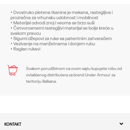
• Dvostruko pletena tkanina je mekana, rastegljiva i
prozračna za vrhunsku udobnost i mobilnost
• Materijal odvodi znoj i veoma se brzo suši
• Četvorosmerni rastegljivi materijal se bolje kreće u
svakom pravcu
• Sigurni džepovi za ruke sa patentnim zatvaračem
• Vezivanje na manžetnama i donjem rubu
• Raglan rukavi
Karakteristika
Svakom porudžbinom na ovom sajtu kupujete robu od
Ime/Nadimak
ovlašćenog distributera za brend Under Armour za
Kategorija
Gornji delovi
teritoriju Balkana.
Pol
Muškarci
Email
Kroj
Tops, Fitted
Brend
Under Armour
Poruka
KONTAKT
CO
CO