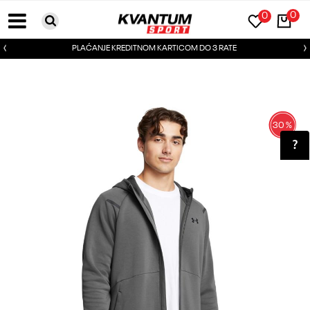
0
0
PLAĆANJE KREDITNOM KARTICOM DO 3 RATE
30
%