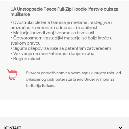
UA Unstoppable Fleece Full-Zip Hoodie lifestyle duks za
muškarce
• Dvostruko pletena tkanina je mekana, rastegljiva i
prozračna za vrhunsku udobnost i mobilnost
• Materijal odvodi znoj i veoma se brzo suši
• Četvorosmerni rastegljivi materijal se bolje kreće u
svakom pravcu
• Sigurni džepovi za ruke sa patentnim zatvaračem
• Vezivanje na manžetnama i donjem rubu
• Raglan rukavi
Karakteristika
Svakom porudžbinom na ovom sajtu kupujete robu od
Ime/Nadimak
ovlašćenog distributera za brend Under Armour za
Kategorija
Gornji delovi
teritoriju Balkana.
Pol
Muškarci
Email
Kroj
Tops, Fitted
Brend
Under Armour
Poruka
KONTAKT