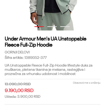
1
2
3
Under Armour Men's UA Unstoppable
Fleece Full-Zip Hoodie
GORNJI DELOVI
Šifra artikla:
1389352-377
UA Unstoppable Fleece Full-Zip Hoodie lifestyle duks za
muškarce, pletena tkanina je mekana, rastegljiva i
prozračna za vrhunsku udobnost i mobilnost
Obavesti me o sniženju
13.090,00
RSD
9.190,00
RSD
Ušteda:
3.900,00
RSD