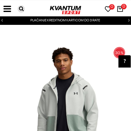
0
0
PLAĆANJE KREDITNOM KARTICOM DO 3 RATE
30
%