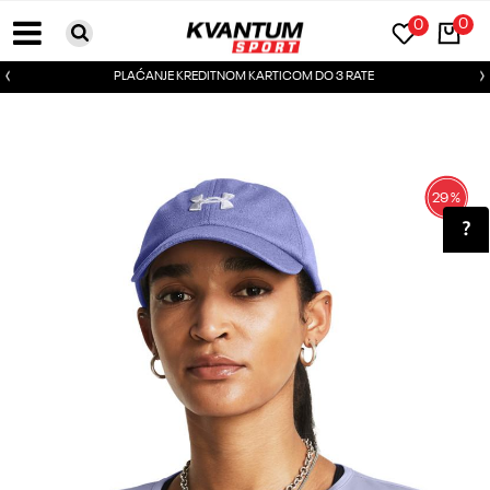
0
0
PLAĆANJE KREDITNOM KARTICOM DO 3 RATE
29
%