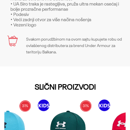
• UA Siro traka je rastegljiva, pruža ultra mekan osećaj i
bolje prozračne performanse
• Podesiv
• Veći zadnji otvor za više načina nošenja
• Vezeni logo
Karakteristika
Svakom porudžbinom na ovom sajtu kupujete robu od
Ime/Nadimak
ovlašćenog distributera za brend Under Armour za
Kategorija
Kape
teritoriju Balkana.
Pol
Žene
Email
Kroj
Caps, One Size Fits Most
SLIČNI PROIZVODI
Brend
Under Armour
Poruka
CO
-
31
%
31
%