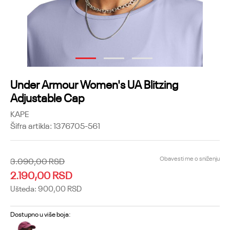
1
2
3
Under Armour Women's UA Blitzing
Adjustable Cap
KAPE
Šifra artikla:
1376705-561
Obavesti me o sniženju
3.090,00
RSD
2.190,00
RSD
Ušteda:
900,00
RSD
Dostupno u više boja: