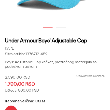
1
2
Under Armour Boys' Adjustable Cap
KAPE
Šifra artikla:
1376712-452
Boys' Adjustable Cap kačket, prozračnog materijala sa
podesivom trakom
Obavesti me o sniženju
2.590,00
RSD
1.790,00
RSD
Ušteda:
800,00
RSD
Izabrana veličina:
OSFM