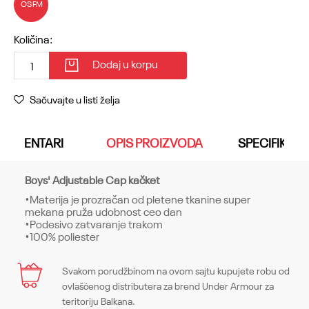
OSFM
Količina:
Dodaj u korpu
Sačuvajte u listi želja
KOMENTARI
OPIS PROIZVODA
SPECIFIKACI
Boys' Adjustable Cap kačket
•Materija je prozračan od pletene tkanine super
mekana pruža udobnost ceo dan
•Podesivo zatvaranje trakom
•100% poliester
Karakteristika
Svakom porudžbinom na ovom sajtu kupujete robu od
Ime/Nadimak
ovlašćenog distributera za brend Under Armour za
Kategorija
Kape
teritoriju Balkana.