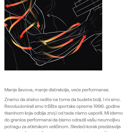
Manje šavova, manje distrakcija, veće performanse.
Znamo da stalno radite na tome da budete bolji. I mi smo.
Revolucionirali smo tržište sportske opreme 1996. godine
tkaninom koja odbija znoj i od tada nismo usporili. Mi idemo
do granica performansi da bismo odrazili vašu neumoljivu
potragu za atletskom veličinom. Sledeći korak predstavlja