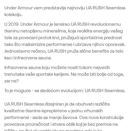
Under Armour vam predstavlja najnoviju UA RUSH Seamless
kolekciju.
U 2019. Under Armour je lansirao UA RUSH revolucionarnu
tkaninu natopljenu mineralima, koja reciklira energiju vašeg
tela za povećani protok krvi, pružajući sportistima prednost
tako što maksimizira performanse i ubrzava njihov oporavak.
Jednostavno rečeno, UA RUSH pruža slične benefite za telo
kao i infracrvena sauna.
Infracrvena sauna koju možete nositi tokom najvećih
trenutaka vaše sportske karijere. Ne može biti bolje od toga,
zar ne?
To je moguće - sa sledećom evolucijom: UA RUSH Seamless.
UA RUSH Seamless dizajniran je da obuhvati različite
kvalitetne tkanine isprepletene u jednu vrhunskih
performansi - sada sa manje šavova. Ova nova konstrukcija
povećava prozračnost i stvara oblik koji je bez premca na
tržištu, pružajući ventilaciju na mestima gde je to