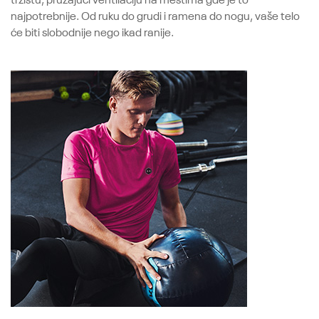
najpotrebnije. Od ruku do grudi i ramena do nogu, vaše telo
će biti slobodnije nego ikad ranije.