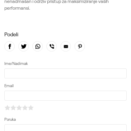
nenadmašan i održiv pristup za maksimiziranje vaših
performansi.
Podeli
Ime/Nadimak
Email
Poruka