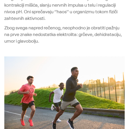
kontrakciji mišića, slanju nervnih impulsa u telu i regulaciji
nivoa pH. Oni sprečavaju ‘’haos’’ u organizmu tokom fiziči
zahtevnih aktivnosti.
Zbog svega napred rečenog, neophodno je obratiti pažnju
na prve znake nedostatka elektrolita: grčeve, dehidrataciju,
umor i glavobolju.