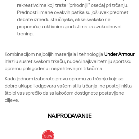
rekreativcima koji traže ‘’prirodniji’’ osećaj pri trčanju.
Prednosti i mane ovakvih patika su još uvek predmet
debate između stručnjaka, ali se svakako ne
preporučuju aktivnim sportistima za svakodnevni
trening.
Kombinacijom najboljih materijala i tehnologija
Under Armour
izlazi u susret svakom trkaču, nudeći najkvalitetniju sportsku
opremu prilagođenu i najzahtevnijim trkačima.
Kada jednom izaberete pravu opremu za trčanje koja se
dobro uklapa i odgovara vašem stilu trčanja, ne postoji ništa
što bi vas sprečilo da sa lakoćom dostignete postavljene
ciljeve.
NAJPRODAVANIJE
30
%