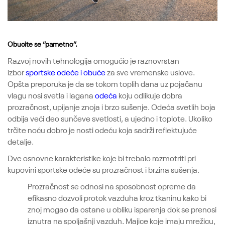
Obucite se ‘’pametno’’.
Razvoj novih tehnologija omogućio je raznovrstan
izbor
sportske odeće i obuće
za sve vremenske uslove.
Opšta preporuka je da se tokom toplih dana uz pojačanu
vlagu nosi svetla i lagana
odeća
koju odlikuje dobra
prozračnost, upijanje znoja i brzo sušenje. Odeća svetlih boja
odbija veći deo sunčeve svetlosti, a ujedno i toplote. Ukoliko
trčite noću dobro je nosti odeću koja sadrži reflektujuće
detalje.
Dve osnovne karakteristike koje bi trebalo razmotriti pri
kupovini sportske odeće su prozračnost i brzina sušenja.
Prozračnost se odnosi na sposobnost opreme da
efikasno dozvoli protok vazduha kroz tkaninu kako bi
znoj mogao da ostane u obliku isparenja dok se prenosi
iznutra na spoljašnji vazduh. Majice koje imaju mrežicu,