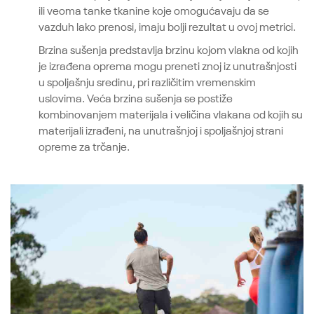
ili veoma tanke tkanine koje omogućavaju da se
vazduh lako prenosi, imaju bolji rezultat u ovoj metrici.
Brzina sušenja predstavlja brzinu kojom vlakna od kojih
je izrađena oprema mogu preneti znoj iz unutrašnjosti
u spoljašnju sredinu, pri različitim vremenskim
uslovima. Veća brzina sušenja se postiže
kombinovanjem materijala i veličina vlakana od kojih su
materijali izrađeni, na unutrašnjoj i spoljašnjoj strani
opreme za trčanje.