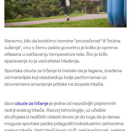
Naravno, bilo da koristimo termine "prozračnost" ili "brzina
sušenja", ono o čemu zaista govorimo je koliko je oprema
efikasna u održavanju temperature tela. Što je brže
isparavanje to je veći efekat hlađenja.
Sportska obuća za trčanje bi trebalo da je lagana, izrađena
od materijala koji obezbeđuju bolje performanse uz
istovremeno smanjenje pritiska na stopala trkača.
Izbor
obuće za trčanje
je jedna od najvažnijih pripremnih
radnji svakog trkača. Razvoj tehnologije, uz učešće
stručnjaka iz različitih oblasti doveo je do toga da je danas
moguće sportske patike prilagoditi individualnim zahtevima
svakog trkača. Neki trkači imaju duži, neki kraći korak, nekima