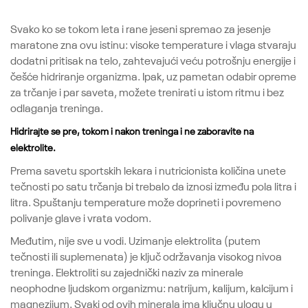
Svako ko se tokom leta i rane jeseni spremao za jesenje
maratone zna ovu istinu: visoke temperature i vlaga stvaraju
dodatni pritisak na telo, zahtevajući veću potrošnju energije i
češće hidriranje organizma. Ipak, uz pametan odabir opreme
za trčanje i par saveta, možete trenirati u istom ritmu i bez
odlaganja treninga.
Hidrirajte se pre, tokom i nakon treninga i ne zaboravite na
elektrolite.
Prema savetu sportskih lekara i nutricionista količina unete
tečnosti po satu trčanja bi trebalo da iznosi između pola litra i
litra. Spuštanju temperature može doprineti i povremeno
polivanje glave i vrata vodom.
Međutim, nije sve u vodi. Uzimanje elektrolita (putem
tečnosti ili suplemenata) je ključ održavanja visokog nivoa
treninga. Elektroliti su zajednički naziv za minerale
neophodne ljudskom organizmu: natrijum, kalijum, kalcijum i
magnezijum. Svaki od ovih minerala ima ključnu ulogu u