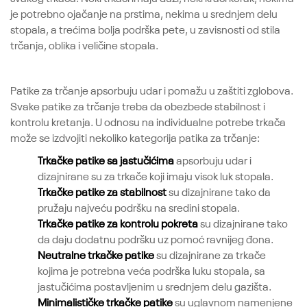
je potrebno ojačanje na prstima, nekima u srednjem delu
stopala, a trećima bolja podrška pete, u zavisnosti od stila
trčanja, oblika i veličine stopala.
Patike za trčanje apsorbuju udar i pomažu u zaštiti zglobova.
Svake patike za trčanje treba da obezbede stabilnost i
kontrolu kretanja. U odnosu na individualne potrebe trkača
može se izdvojiti nekoliko kategorija patika za trčanje:
Trkačke patike sa jastučićima
apsorbuju udar i
dizajnirane su za trkače koji imaju visok luk stopala.
Trkačke patike za stabilnost
su dizajnirane tako da
pružaju najveću podršku na sredini stopala.
Trkačke patike za kontrolu pokreta
su dizajnirane tako
da daju dodatnu podršku uz pomoć ravnijeg đona.
Neutralne trkačke patike
su dizajnirane za trkače
kojima je potrebna veća podrška luku stopala, sa
jastučićima postavljenim u srednjem delu gazišta.
Minimalističke trkačke patike
su uglavnom namenjene