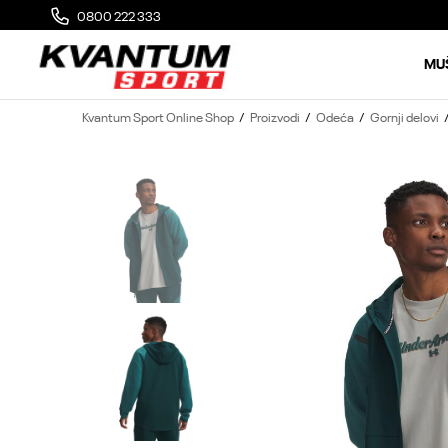
0800 222 333
MOGUĆA ZAMENA 14 DANA OD DOSTAVE
MU
Kvantum Sport Online Shop
Proizvodi
Odeća
Gornji delovi