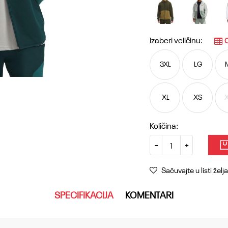
Izaberi veličinu:
O
3XL
LG
XL
XS
Količina:
Sačuvajte u listi želja
SPECIFIKACIJA
KOMENTARI