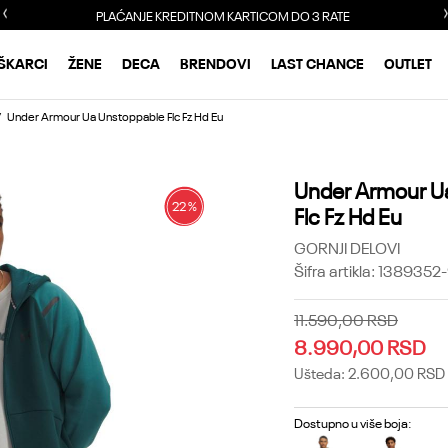
PLAĆANJE KREDITNOM KARTICOM DO 3 RATE
ŠKARCI
ŽENE
DECA
BRENDOVI
LAST CHANCE
OUTLET
Under Armour Ua Unstoppable Flc Fz Hd Eu
Under Armour U
22
%
Flc Fz Hd Eu
GORNJI DELOVI
Šifra artikla:
1389352-
11.590,00
RSD
8.990,00
RSD
Ušteda:
2.600,00
RSD
Dostupno u više boja: