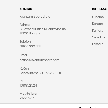
KONTAKT
INFORMAC
Kvantum Sport d.o.o.
O nama
Kontakt
Adresa
Bulevar Milutina Milankovica 11a,
Karijera
11000 Beograd
Saradnja
Telefon
Lokacije
0800 222 333
Pošalji
Email
office@kvantumsport.com
Račun
Banca Intesa 160-487614-91
PIB
109952524
Matični broj
21270237