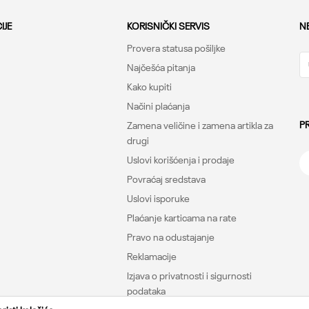
IJE
KORISNIČKI SERVIS
N
Provera statusa pošiljke
Najčešća pitanja
Kako kupiti
Načini plaćanja
P
Zamena veličine i zamena artikla za
drugi
Uslovi korišćenja i prodaje
Povraćaj sredstava
Uslovi isporuke
Plaćanje karticama na rate
Pravo na odustajanje
Reklamacije
Izjava o privatnosti i sigurnosti
podataka