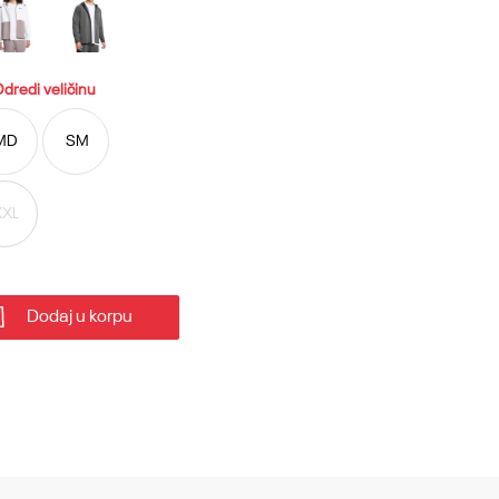
dredi veličinu
MD
SM
XXL
Dodaj u korpu