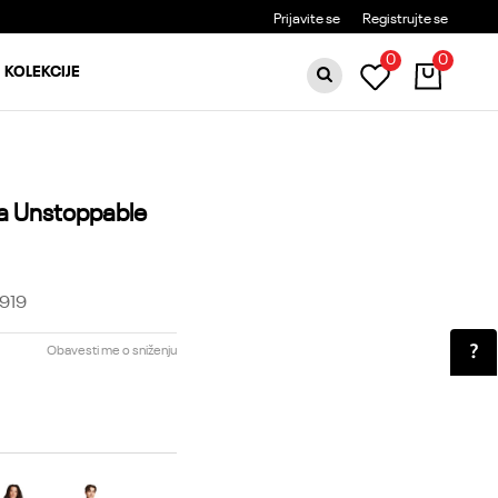
BESPLATNA DOSTAVA ZA PORUDŽBINE PREKO 6000RSD
Prijavite se
Registrujte se
0
0
KOLEKCIJE
a Unstoppable
919
Obavesti me o sniženju