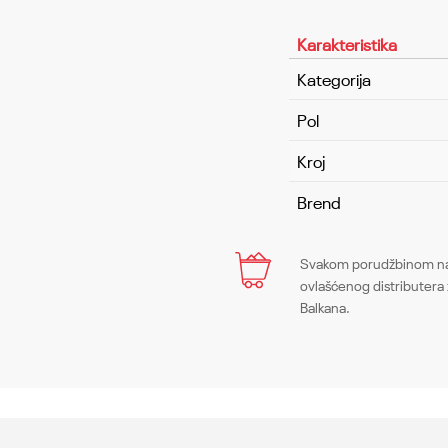
Karakteristika
Kategorija
Pol
Kroj
Brend
Ime/Nadimak
Svakom porudžbinom na 
ovlašćenog distributera 
Balkana.
Poruka